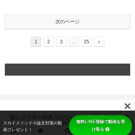
次のページ
次
1
2
3
…
25
へ
国公立大学の推薦入試ならオンラインのスカイ予
無料LINE登録で動画を受
備校
スカイメソッド小論文対策の動
け取る
画プレゼント！
© 2019 国公立大学の推薦入試ならオンラインのスカイ予備校.