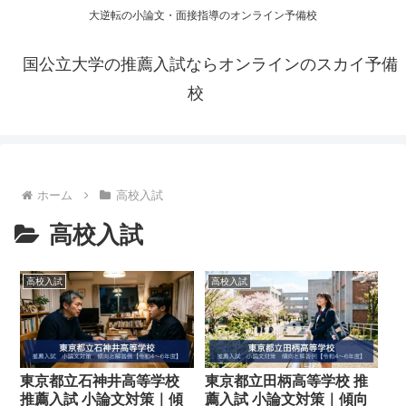
大逆転の小論文・面接指導のオンライン予備校
国公立大学の推薦入試ならオンラインのスカイ予備
校
ホーム
高校入試
高校入試
高校入試
高校入試
東京都立石神井高等学校
東京都立田柄高等学校 推
推薦入試 小論文対策｜傾
薦入試 小論文対策｜傾向