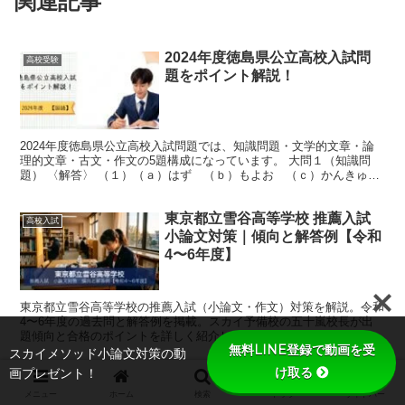
関連記事
2024年度徳島県公立高校入試問
高校受験
題をポイント解説！
2024年度徳島県公立高校入試問題では、知識問題・文学的文章・論
理的文章・古文・作文の5題構成になっています。 大問１（知識問
題） 〈解答〉 （１）（ａ）はず （ｂ）もよお （ｃ）かんきゅ
う （ｄ）ひんぱん （２）（ａ）放 （ｂ）寄 （ｃ）...
東京都立雪谷高等学校 推薦入試
高校入試
小論文対策｜傾向と解答例【令和
4〜6年度】
東京都立雪谷高等学校の推薦入試（小論文・作文）対策を解説。令和
4〜6年度の過去問と解答例を掲載。スカイ予備校の五十嵐校長が出
題傾向と合格のポイントを詳しく紹介します。
無料LINE登録で動画を受
スカイメソッド小論文対策の動
け取る
画プレゼント！
東京都立新宿高等学校 推薦入試
高校入試
小論文対策｜傾向と解答例【令和
メニュー
ホーム
検索
トップ
サイドバー