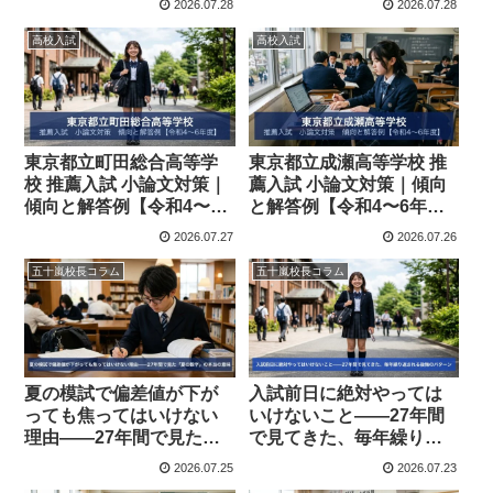
2026.07.28
2026.07.28
高校入試
高校入試
東京都立町田総合高等学
東京都立成瀬高等学校 推
校 推薦入試 小論文対策｜
薦入試 小論文対策｜傾向
傾向と解答例【令和4〜6
と解答例【令和4〜6年
年度】
度】
2026.07.27
2026.07.26
五十嵐校長コラム
五十嵐校長コラム
夏の模試で偏差値が下が
入試前日に絶対やっては
っても焦ってはいけない
いけないこと——27年間
理由——27年間で見た
で見てきた、毎年繰り返
「夏の数字」の本当の意
される後悔のパターン
2026.07.25
2026.07.23
味