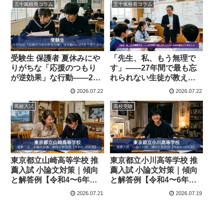
五十嵐校長コラム
五十嵐校長コラム
受験生 保護者 夏休みにや
「先生、私、もう無理で
りがちな「応援のつもり
す」——27年間で最も忘
が逆効果」な行動——27
れられない生徒が教えて
年で見てきた合格を遠ざ
くれたこと
2026.07.22
2026.07.22
ける言葉
高校入試
高校受験
東京都立山崎高等学校 推
東京都立小川高等学校 推
薦入試 小論文対策｜傾向
薦入試 小論文対策｜傾向
と解答例【令和4〜6年
と解答例【令和4〜6年
度】
度】
2026.07.21
2026.07.19