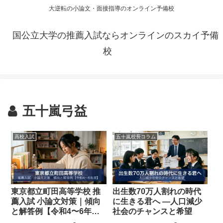
大逆転の小論文・面接指導のオンライン予備校
国公立大学の推薦入試ならオンラインのスカイ予備
校
五十嵐弓益
高校入試
五十嵐校長コラム
東京都立町田高等学校 推
出生数70万人割れの時代
薦入試 小論文対策｜傾向
に生きる君へ ―人口減少
と解答例【令和4〜6年
社会のチャンスと希望
度】