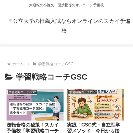
大逆転の小論文・面接指導のオンライン予備校
国公立大学の推薦入試ならオンラインのスカイ予備
校
ホーム
学習戦略コーチGSC
学習戦略コーチGSC
学習戦略コーチGSC
学習戦略コーチGSC
逆転合格の秘策！スカイ
実践！GSC式・自立型学
予備校「学習戦略コーチ
習メソッド 今日から始