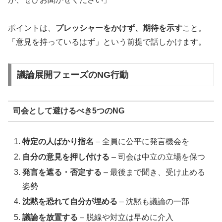
ポイントは、
プレッシャーをかけず、期待を示す
こと。
「意見を持っているはず」という前提で話しかけます。
議論展開フェーズのNG行動
司会として避けるべき5つのNG
特定の人ばかり指名
– 全員に公平に発言機会を
自分の意見を押し付ける
– 司会は中立の立場を保つ
発言を遮る・否定する
– 最後まで聞き、受け止める
姿勢
沈黙を恐れて自分が埋める
– 沈黙も議論の一部
議論を放置する
– 脱線や対立は早めに介入