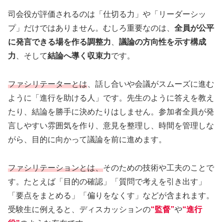
司会役が評価されるのは「仕切る力」や「リーダーシッ
プ」だけではありません。むしろ重要なのは、
全員が公平
に発言できる場を作る調整力
、
議論の方向性を示す構成
力
、そして
結論へ導く収束力
です。
ファシリテーターとは
、話し合いや会議がスムーズに進む
ように「進行を助ける人」です。先生のように答えを教え
たり、結論を勝手に決めたりはしません。参加者全員が発
言しやすい雰囲気を作り、意見を整理し、時間を管理しな
がら、目的に向かって議論を前に進めます。
ファシリテーションとは、
そのための技術や工夫のことで
す。たとえば「目的の確認」「質問で考えを引き出す」
「要点をまとめる」「偏りをなくす」などが含まれます。
受験生に例えると、ディスカッションの
“監督”
や
“進行