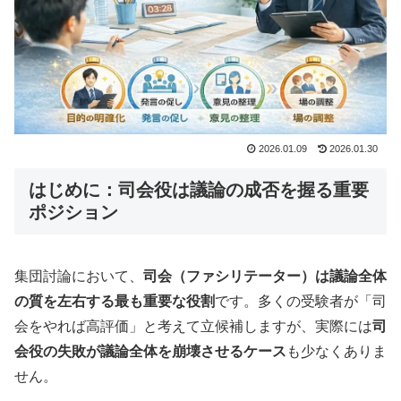
2026.01.09
2026.01.30
はじめに：司会役は議論の成否を握る重要
ポジション
集団討論において、
司会（ファシリテーター）は議論全体
の質を左右する最も重要な役割
です。多くの受験者が「司
会をやれば高評価」と考えて立候補しますが、実際には
司
会役の失敗が議論全体を崩壊させるケース
も少なくありま
せん。