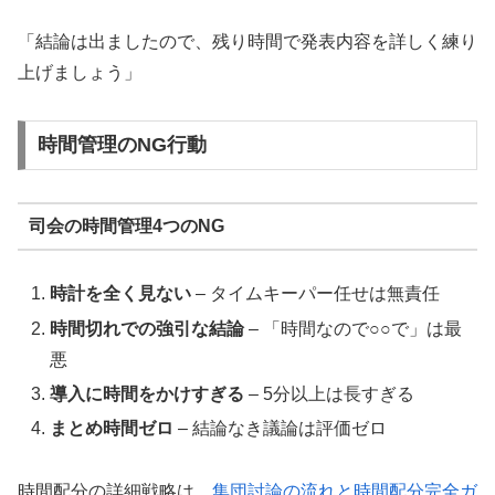
「結論は出ましたので、残り時間で発表内容を詳しく練り
上げましょう」
時間管理のNG行動
司会の時間管理4つのNG
時計を全く見ない
– タイムキーパー任せは無責任
時間切れでの強引な結論
– 「時間なので○○で」は最
悪
導入に時間をかけすぎる
– 5分以上は長すぎる
まとめ時間ゼロ
– 結論なき議論は評価ゼロ
時間配分の詳細戦略は、
集団討論の流れと時間配分完全ガ