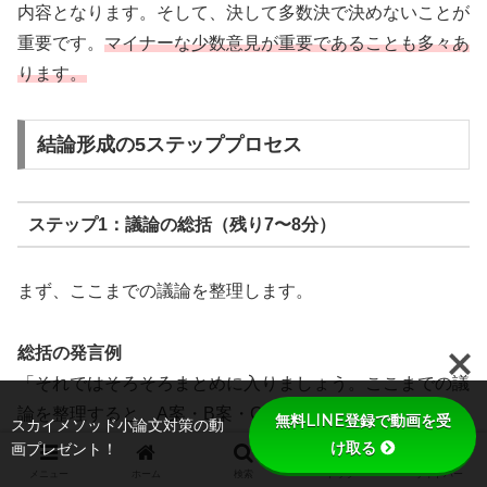
内容となります。そして、決して多数決で決めないことが
重要です。
マイナーな少数意見が重要であることも多々あ
ります。
結論形成の5ステッププロセス
ステップ1：議論の総括（残り7〜8分）
まず、ここまでの議論を整理します。
総括の発言例
「それではそろそろまとめに入りましょう。ここまでの議
論を整理すると、A案・B案・C案の3つが出ました。それ
無料LINE登録で動画を受
スカイメソッド小論文対策の動
ぞれのメリット・デメリットは…」
け取る
画プレゼント！
メニュー
ホーム
検索
トップ
サイドバー