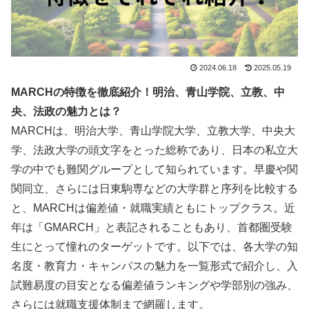
2024.06.18
2025.05.19
MARCHの特徴を徹底紹介！明治、青山学院、立教、中
央、法政の魅力とは？
MARCHは、明治大学、青山学院大学、立教大学、中央大
学、法政大学の頭文字をとった総称であり、日本の私立大
学の中でも難関グループとして知られています。早慶や関
関同立、さらには日東駒専などの大学群と序列を比較する
と、MARCHは偏差値・就職実績ともにトップクラス。近
年は「GMARCH」と表記されることもあり、首都圏受験
生にとって憧れのターゲットです。以下では、各大学の知
名度・教育力・キャンパスの魅力を一覧形式で紹介し、入
試難易度の目安となる偏差値ランキングや学部別の強み、
さらには就職支援体制まで網羅します。