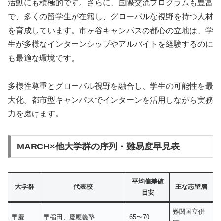
活動にも積極的です。さらに、国際交流プログラムも豊富
で、多くの留学生が在籍し、グローバルな視野を持つ人材
を育成しています。市ヶ谷キャンパスの都心の立地は、学
生が多様なインターンシップやアルバイトを経験するのに
も最適な環境です。
多様性尊重とグローバル視野を融合し、学生の可能性を最
大化。都市型キャンパスでインターンを活用しながら実務
力を磨けます。
MARCH×他大学群の序列・難易度早見表
平均
偏差値
大学群
代表校
主な志望層
目安
難関国立併
早慶
早稲田、慶應義塾
65〜70