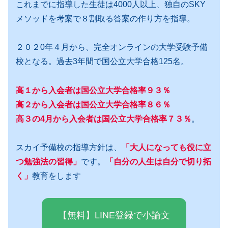
これまでに指導した生徒は4000人以上、独自のSKY
メソッドを考案で８割取る答案の作り方を指導。
２０２0年４月から、完全オンラインの大学受験予備
校となる。過去3年間で国公立大学合格125名。
高１から入会者は国公立大学合格率９３％
高２から入会者は国公立大学合格率８６％
高３の4月から入会者は国公立大学合格率７３％
。
スカイ予備校の指導方針は、
「大人になっても役に立
つ勉強法の習得」
です。
「自分の人生は自分で切り拓
く」
教育をします
【無料】LINE登録で小論文