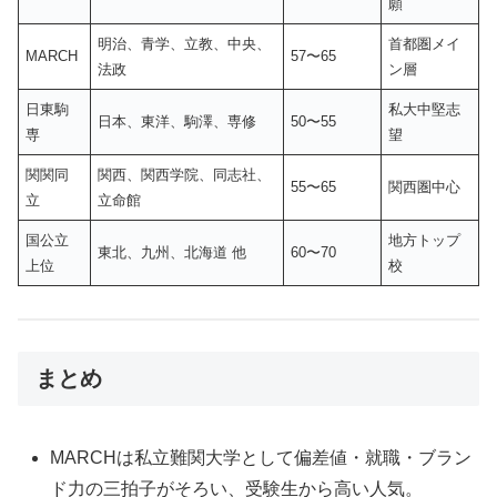
願
明治、青学、立教、中央、
首都圏メイ
MARCH
57〜65
法政
ン層
日東駒
私大中堅志
日本、東洋、駒澤、専修
50〜55
専
望
関関同
関西、関西学院、同志社、
55〜65
関西圏中心
立
立命館
国公立
地方トップ
東北、九州、北海道 他
60〜70
上位
校
まとめ
MARCHは私立難関大学として偏差値・就職・ブラン
ド力の三拍子がそろい、受験生から高い人気。