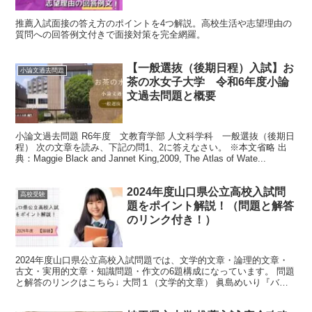
推薦入試面接の答え方のポイントを4つ解説。高校生活や志望理由の
質問への回答例文付きで面接対策を完全網羅。
【一般選抜（後期日程）入試】お
小論文過去問題
茶の水女子大学 令和6年度小論
文過去問題と概要
小論文過去問題 R6年度 文教育学部 人文科学科 一般選抜（後期日
程） 次の文章を読み、下記の問1、2に答えなさい。 ※本文省略 出
典：Maggie Black and Jannet King,2009, The Atlas of Wate...
2024年度山口県公立高校入試問
高校受験
題をポイント解説！（問題と解答
のリンク付き！）
2024年度山口県公立高校入試問題では、文学的文章・論理的文章・
古文・実用的文章・知識問題・作文の6題構成になっています。 問題
と解答のリンクはこちら↓ 大問１（文学的文章） 眞島めいり『バス
を降りたら』からの出題です。 〈解説〉 （一）漢...