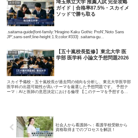
埼玉県立大学 推薦入試 完全攻略
大学受験
ガイド｜合格率87.5%・スカイメ
ソッドで勝ち取る
.saitama-guide{font-family:'Hiragino Kaku Gothic ProN','Noto Sans
JP',sans-serif;line-height:1.9;color:#333} .saitama-gu...
【五十嵐校長監修】東北大学 医
医学部
学部 医学科 小論文予想問題2026
スカイ予備校・五十嵐校長が過去問の傾向を分析し、東北大学医学部
医学科の出題可能性が高いテーマを厳選した予想問題です。 予想テ
ーマ：AIと医師の意思決定における倫理 【このテーマを予想する根
拠】東北大学医学部は「医療倫理」「科学技術と人間」を...
社会人から看護師へ：看護学校受験から
資格取得までのプロセスを解説！