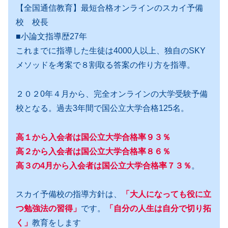
【全国通信教育】最短合格オンラインのスカイ予備
校 校長
■小論文指導歴27年
これまでに指導した生徒は4000人以上、独自のSKY
メソッドを考案で８割取る答案の作り方を指導。
２０２0年４月から、完全オンラインの大学受験予備
校となる。過去3年間で国公立大学合格125名。
高１から入会者は国公立大学合格率９３％
高２から入会者は国公立大学合格率８６％
高３の4月から入会者は国公立大学合格率７３％
。
スカイ予備校の指導方針は、
「大人になっても役に立
つ勉強法の習得」
です。
「自分の人生は自分で切り拓
く」
教育をします