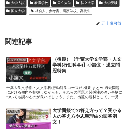
大学入試
看護学校
公立大学
私立大学
大学受験
国立大学
社会人、参考書、看護学校、高校生
五十嵐弓益
関連記事
（後期）【千葉大学文学部・人文
小論文過去問題
学科(行動科学)】小論文・過去問
題特集
千葉大学文学部・人文学科(行動科学コース)の概要 まとめ 過去問題
における傾向を把握しながらも、それらの問題と関係性の深い事柄に
ついても調べるのが良いでしょう。また、出題の題材として、一見、
全く違う分野の問題だと思えるような題材が取り上げら...
大学面接での答え方って？受かる
大学受験
人の答え方や志望理由の回答例
文！