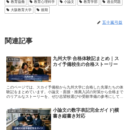
教育協働
教育心理科学
小論文
教育学部
過去問題
大阪教育大学
後期
五十嵐弓益
関連記事
九州大学 合格体験記まとめ｜ス
大学受験
カイ予備校生の合格ストーリー
このページでは、スカイ予備校から九州大学に合格した先輩たちの体
験記をまとめています。小論文・面接・推薦入試の対策から合格まで
のリアルなストーリーを、ぜひ志望校選びや受験準備の参考にしてく
ださい。 スカイ予備校は小論文指導歴27年・累計指導生...
小論文の数字表記完全ガイド|横
小論文【AO入試、推薦入試、一般入試、就職試験、医学部編入試験対応】
書き縦書き対応