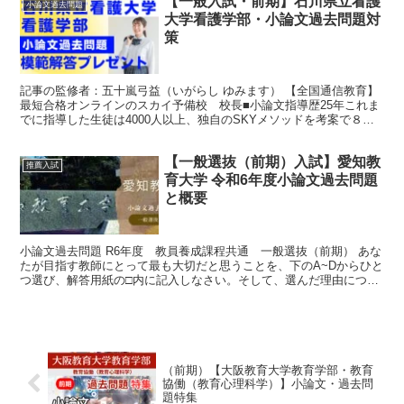
【一般入試・前期】石川県立看護
小論文過去問題
大学看護学部・小論文過去問題対
策
記事の監修者：五十嵐弓益（いがらし ゆみます） 【全国通信教育】
最短合格オンラインのスカイ予備校 校長■小論文指導歴25年これま
でに指導した生徒は4000人以上、独自のSKYメソッドを考案で８割
取る答案の作り方を指導。スカイ予備校を高崎市内...
【一般選抜（前期）入試】愛知教
推薦入試
育大学 令和6年度小論文過去問題
と概要
小論文過去問題 R6年度 教員養成課程共通 一般選抜（前期） あな
たが目指す教師にとって最も大切だと思うことを、下のA~Dからひと
つ選び、解答用紙の□内に記入しなさい。そして、選んだ理由につい
て自らの体験を含め、600字以内で記述しなさい。...
（前期）【大阪教育大学教育学部・教育
協働（教育心理科学）】小論文・過去問
題特集