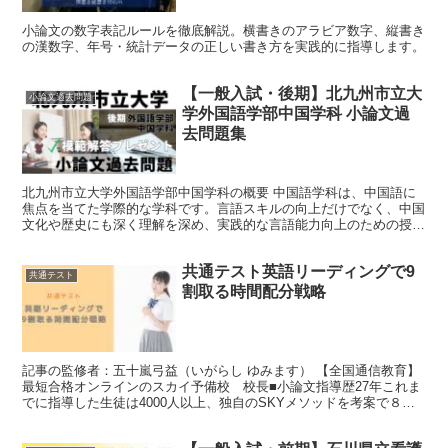
小論文の数字表記ルールを徹底解説。横書きのアラビア数字、縦書き
の漢数字、年号・統計データの正しい書き方を実践的に指導します。
【一般入試・後期】北九州市立大
小論文過去問題
学外国語学部中国学科 小論文過
去問題集
北九州市立大学外国語学部中国学科の概要 中国語学科は、中国語に
焦点を当てた学際的な学科です。言語スキルの向上だけでなく、中国
文化や歴史にも深く理解を深め、実践的な言語能力向上のための授業
や、留学プログラムが充実しており、国際的な視野を広げる...
共通テスト英語リーディングで9
共通テスト
割取る時間配分戦略
記事の監修者：五十嵐弓益（いがらし ゆみます） 【全国通信教育】
最短合格オンラインのスカイ予備校 校長■小論文指導歴27年これま
でに指導した生徒は4000人以上、独自のSKYメソッドを考案で８割
取る答案の作り方を指導。 ２０２0年４月から、...