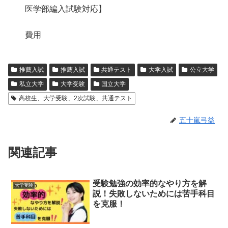
医学部編入試験対応】
費用
推薦入試
推薦入試
共通テスト
大学入試
公立大学
私立大学
大学受験
国立大学
高校生、大学受験、2次試験、共通テスト
五十嵐弓益
関連記事
受験勉強の効率的なやり方を解
大学受験
説！失敗しないためには苦手科目
を克服！