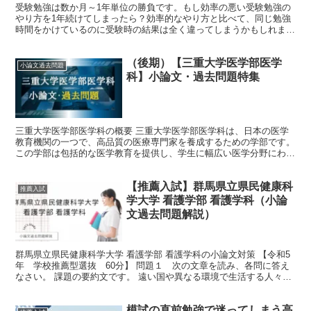
受験勉強は数か月～1年単位の勝負です。もし効率の悪い受験勉強の
やり方を1年続けてしまったら？効率的なやり方と比べて、同じ勉強
時間をかけているのに受験時の結果は全く違ってしまうかもしれませ
ん。この記事では受験勉強の効率的なやり方について解説していきま
す！
（後期）【三重大学医学部医学
小論文過去問題
科】小論文・過去問題特集
三重大学医学部医学科の概要 三重大学医学部医学科は、日本の医学
教育機関の一つで、高品質の医療専門家を養成するための学部です。
この学部は包括的な医学教育を提供し、学生に幅広い医学分野にわた
る基本的な知識から臨床医療のスキルまで幅広く学ぶ機会を...
【推薦入試】群馬県立県民健康科
推薦入試
学大学 看護学部 看護学科（小論
文過去問題解説）
群馬県立県民健康科学大学 看護学部 看護学科の小論文対策 【令和5
年 学校推薦型選抜 60分】 問題１ 次の文章を読み、各問に答え
なさい。 課題の要約文です。 遠い国や異なる環境で生活する人々の
存在を知り、他者との共感を持つことの重要性につ...
模試の直前勉強で迷ってしまう高