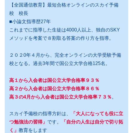
【全国通信教育】最短合格オンラインのスカイ予備
校 校長
■小論文指導歴27年
これまでに指導した生徒は4000人以上、独自のSKY
メソッドを考案で８割取る答案の作り方を指導。
２０２0年４月から、完全オンラインの大学受験予備
校となる。過去3年間で国公立大学合格125名。
高１から入会者は国公立大学合格率９３％
高２から入会者は国公立大学合格率８６％
高３の4月から入会者は国公立大学合格率７３％
。
スカイ予備校の指導方針は、
「大人になっても役に立
つ勉強法の習得」
です。
「自分の人生は自分で切り拓
く」
教育をします