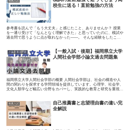
推薦入試
校生に送る！直前勉強の方法
参考書を読んで「もう大丈夫」と感じたこと、ありませんか？ 授業
を一通り受けて「なんとなく理解できた」と思っていたのに、模試や
過去問で思うように点が取れなかった——。 そんな経験をしたこと
がある人は多いはずです。 この「理解したつもり」、実は心理学で
「流暢性の錯覚」と呼ばれる現象。 人は“スラスラ読める”“理解でき
【一般入試・後期】福岡県立大学
た気がする”という処理のしやすさを、「身についた」と錯覚してし
小論文過去問題
まうのです。 けれど、その“なんとなく”は、本番では力になりませ
人間社会学部小論文過去問題集
ん。今回は、そんな「つもり学習」を抜け出し、本当に使える知識に
変えるための方法を解説します。
福岡県立大学人間社会学部の概要 人間社会学部は、社会の構造や人
間の関わりを探求する学問領域を提供しています。心理学、社会学、
文化人類学など幅広い分野をカバーし、実践的な教育と研究を重視し
ています。学部独自のカリキュラムやフィールドワーク、実...
自己推薦書と志望理由書の違い完
推薦入試
全解説