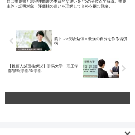
自己推薦書と志望理由書の本質的な違いを7つの分岐点で解説。推薦
主体・証明対象・評価軸の違いを理解して合格を掴む戦略。
筋トレ×受験勉強＝最強の自分を作る習慣
術
【推薦入試面接解説】群馬大学 理工学
部/情報学部/医学部