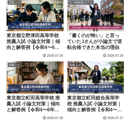
高校入試
五十嵐校長コラム
東京都立野津田高等学校
「書くのが怖い」と言っ
推薦入試 小論文対策｜傾
ていたJさんが小論文で逆
向と解答例【令和4〜6年
転合格できた本当の理由
度】
2026.07.29
2026.07.29
高校入試
高校入試
東京都立町田高等学校 推
東京都立町田総合高等学
薦入試 小論文対策｜傾向
校 推薦入試 小論文対策｜
と解答例【令和4〜6年
傾向と解答例【令和4〜6
度】
年度】
2026.07.28
2026.07.27