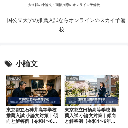
大逆転の小論文・面接指導のオンライン予備校
国公立大学の推薦入試ならオンラインのスカイ予備
校
小論文
高校入試
高校受験
東京都立石神井高等学校
東京都立田柄高等学校 推
推薦入試 小論文対策｜傾
薦入試 小論文対策｜傾向
向と解答例【令和4〜6年
と解答例【令和4〜6年
度】
度】