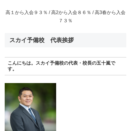
高１から入会９３％ / 高2から入会８６％ / 高3春から入会
７３％
スカイ予備校 代表挨拶
こんにちは。スカイ予備校の代表・校長の五十嵐で
す。