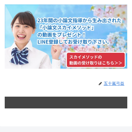
五十嵐弓益