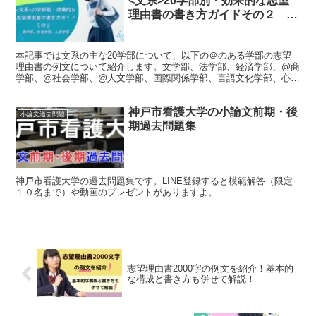
<文系>20学部別・効果的な志望
理由書の書き方ガイドその２
商学部、社会学部、人文学部
本記事では文系の主な20学部について、以下の＠のある学部の志望
理由書の例文について紹介します。文学部、法学部、経済学部、@商
学部、@社会学部、@人文学部、国際関係学部、言語文化学部、心理
学部、教育学部、外国語学部、文化構想学部、メディア学部...
神戸市看護大学の小論文前期・後
小論文過去問題
期過去問題集
神戸市看護大学の過去問題集です。LINE登録すると模範解答（限定
１０名まで）や動画のプレゼントがありますよ。
志望理由書2000字の例文を紹介！基本的
な構成と書き方も併せて解説！