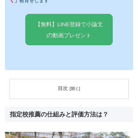
く」
教育をします
【無料】LINE登録で小論文
の
動画プレゼ
ン
ト
目次
指定校推薦の仕組みと評価方法は？