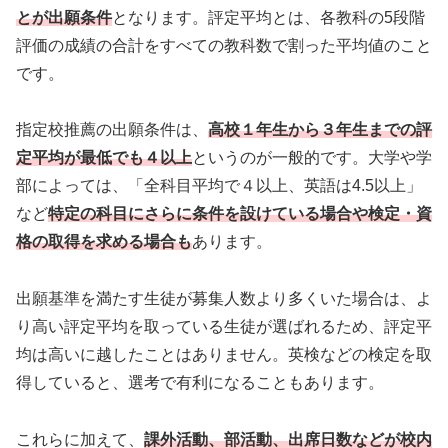
とが出願条件
となります。評定平均とは、各教科の5段階
評価の成績の合計をすべての教科数で割った平均値のこと
です。
指定校推薦の出願条件は、
高校１年生から３年生までの評
定平均が最低でも４以上
というのが一般的です。大学や学
部によっては、「全科目平均で４以上、英語は4.5以上」
など
特定の科目にさらに条件を設けている場合や検定・資
格の取得を求める
場合
も
あります。
出願基準を満たす生徒が募集人数より多くいた場合は、よ
り高い評定平均を取っている生徒が選ばれるため、評定平
均は高いに越したことはありません。英検などの検定を取
得していると、選考で有利になることもあります。
これらに加えて、
課外活動、部活動、出席日数などが校内