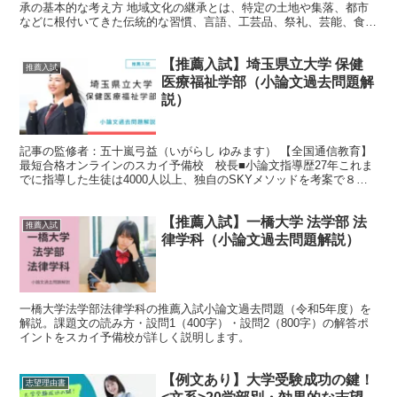
承の基本的な考え方 地域文化の継承とは、特定の土地や集落、都市
などに根付いてきた伝統的な習慣、言語、工芸品、祭礼、芸能、食文
化、建築物、そして人々の価値観や精神性まで含めた多様...
【推薦入試】埼玉県立大学 保健
推薦入試
医療福祉学部（小論文過去問題解
説）
記事の監修者：五十嵐弓益（いがらし ゆみます） 【全国通信教育】
最短合格オンラインのスカイ予備校 校長■小論文指導歴27年これま
でに指導した生徒は4000人以上、独自のSKYメソッドを考案で８割
取る答案の作り方を指導。 ２０２0年４月から、...
【推薦入試】一橋大学 法学部 法
推薦入試
律学科（小論文過去問題解説）
一橋大学法学部法律学科の推薦入試小論文過去問題（令和5年度）を
解説。課題文の読み方・設問1（400字）・設問2（800字）の解答ポ
イントをスカイ予備校が詳しく説明します。
【例文あり】大学受験成功の鍵！
志望理由書