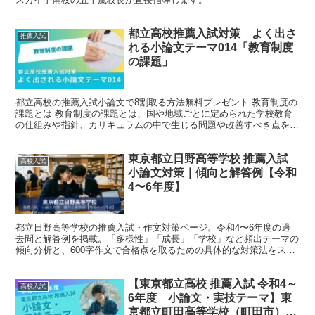
都立高校推薦入試対策 よく出さ
推薦入試
れる小論文テーマ014「教育制度
の課題」
都立高校の推薦入試小論文で8割取る方法無料プレゼント 教育制度の
課題とは 教育制度の課題とは、国や地域ごとに定められた学校教育
の仕組みや指針、カリキュラムの中で生じる問題や改善すべき点を指
します。具体的には、学習内容が時代の変化に追いつかず...
東京都立日野高等学校 推薦入試
高校入試
小論文対策｜傾向と解答例【令和
4〜6年度】
都立日野高等学校の推薦入試・作文対策ページ。令和4〜6年度の過
去問と解答例を掲載。「多様性」「成長」「学校」など頻出テーマの
傾向分析と、600字作文で合格点を取るための具体的な対策法をスカ
イ予備校が解説します。
【東京都立高校 推薦入試 令和4～
高校入試
6年度 小論文・実技テーマ】東
京都立町田高等学校（町田市）・