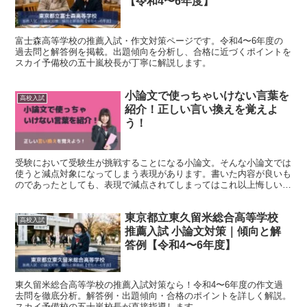
【令和4〜6年度】
富士森高等学校の推薦入試・作文対策ページです。令和4〜6年度の
過去問と解答例を掲載。出題傾向を分析し、合格に近づくポイントを
スカイ予備校の五十嵐校長が丁寧に解説します。
小論文で使っちゃいけない言葉を
高校入試
紹介！正しい言い換えを覚えよ
う！
受験において受験生が挑戦することになる小論文。そんな小論文では
使うと減点対象になってしまう表現があります。書いた内容が良いも
のであったとしても、表現で減点されてしまってはこれ以上悔しいこ
とはありません。この記事を参考に「使っちゃいけない言葉...
東京都立東久留米総合高等学校
高校入試
推薦入試 小論文対策｜傾向と解
答例【令和4〜6年度】
東久留米総合高等学校の推薦入試対策なら！令和4〜6年度の作文過
去問を徹底分析。解答例・出題傾向・合格のポイントを詳しく解説。
スカイ予備校の五十嵐校長が直接指導します。