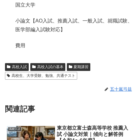
国立大学
小論文【AO入試、推薦入試、一般入試、就職試験、
医学部編入試験対応】
費用
高校入試
高校入試の基本
夏期講習
高校生、大学受験、勉強、共通テスト
五十嵐弓益
関連記事
東京都立富士森高等学校 推薦入
高校入試
試 小論文対策｜傾向と解答例