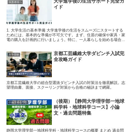
大学進学後の生活サポート完全ガ
保護者様へ
イド
1. 大学生活の基本準備 大学進学後の生活をスムーズにスタートする
ためには、基本的な準備が不可欠です。まず、住居の確保や家具・家
電の購入を計画的に行いましょう。特に、一人暮らしを始める場合
は、必要なものをリストアップし、優先順位をつけて購入...
京都工芸繊維大学ダビンチ入試完
大学受験
全攻略ガイド
京都工芸繊維大学の総合型選抜ダビンチ入試の対策法を徹底解説。志
望理由書、面接、スクーリング対策から合格の秘訣まで網羅。
（後期）【静岡大学理学部一地球
小論文過去問題
科学科・地球科学コース】小論
文・過去問題特集
静岡大学理学部一地球科学科・地球科学コースの概要 まとめ 過去問