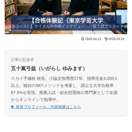
2026.04.23
2026.04.24
記事の監修者
五十嵐弓益（いがらし ゆみます）
スカイ予備校 校長。小論文指導歴27年、指導生徒4,000人
以上。独自のSKYメソッドを考案し、国公立大学合格率
87.5%を実現。推薦入試・総合型選抜の専門家として全国
からオンラインで指導中。
▶ 校長プロフィール・代表挨拶はこちら