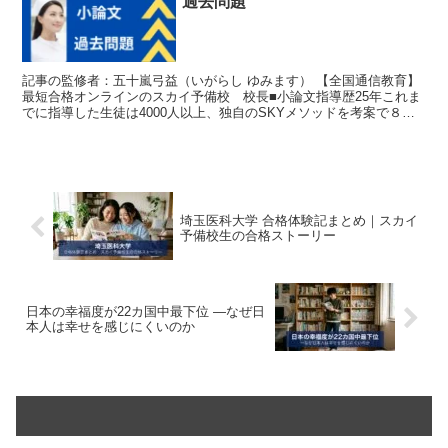
過去問題
記事の監修者：五十嵐弓益（いがらし ゆみます） 【全国通信教育】
最短合格オンラインのスカイ予備校 校長■小論文指導歴25年これま
でに指導した生徒は4000人以上、独自のSKYメソッドを考案で８割
取る答案の作り方を指導。スカイ予備校を高崎市内...
埼玉医科大学 合格体験記まとめ｜スカイ
予備校生の合格ストーリー
日本の幸福度が22カ国中最下位 ―なぜ日
本人は幸せを感じにくいのか