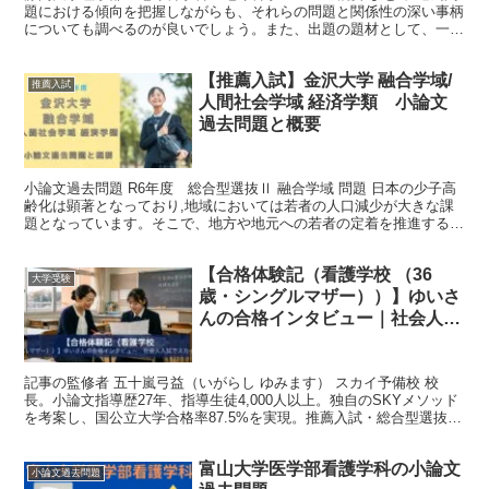
題における傾向を把握しながらも、それらの問題と関係性の深い事柄
についても調べるのが良いでしょう。また、出題の題材として、一
見、全く違う分野の問題だと思えるような題材が取り上げら...
【推薦入試】金沢大学 融合学域/
推薦入試
人間社会学域 経済学類 小論文
過去問題と概要
小論文過去問題 R6年度 総合型選抜Ⅱ 融合学域 問題 日本の少子高
齢化は顕著となっており,地域においては若者の人口減少が大きな課
題となっています。そこで、地方や地元への若者の定着を推進する際
の課題をひとつあげ、将来の課題解決に向けたあなた...
【合格体験記（看護学校 （36
大学受験
歳・シングルマザー））】ゆいさ
んの合格インタビュー｜社会人入
試でスカイ予備校から合格
記事の監修者 五十嵐弓益（いがらし ゆみます） スカイ予備校 校
長。小論文指導歴27年、指導生徒4,000人以上。独自のSKYメソッド
を考案し、国公立大学合格率87.5%を実現。推薦入試・総合型選抜の
専門家として全国からオンラインで指導中。...
富山大学医学部看護学科の小論文
小論文過去問題