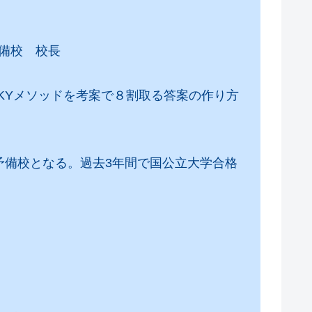
）
備校 校長
SKYメソッドを考案で８割取る答案の作り方
予備校となる。過去3年間で国公立大学合格
。