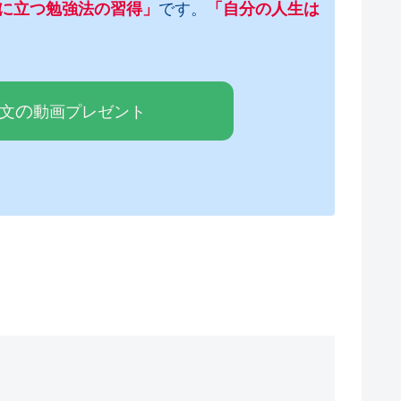
に立つ勉強法の習得」
です。
「自分の人生は
の
論文
動画プレゼ
ン
ト