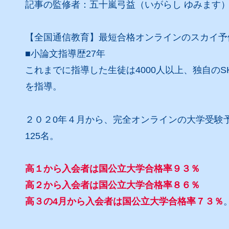
記事の監修者：五十嵐弓益（いがらし ゆみます
【全国通信教育】最短合格オンラインのスカイ予
■小論文指導歴27年
これまでに指導した生徒は4000人以上、独自の
を指導。
２０２0年４月から、完全オンラインの大学受験
125名。
高１から入会者は国公立大学合格率９３％
高２から入会者は国公立大学合格率８６％
高３の4月から入会者は国公立大学合格率７３％