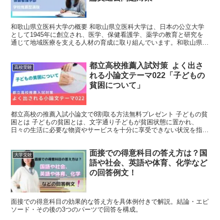
和歌山県立医科大学の概要 和歌山県立医科大学は、日本の公立大学
として1945年に創立され、医学、保健看護学、薬学の教育と研究を
通じて地域医療を支える人材の育成に取り組んでいます。和歌山県和
歌山市に本部を構え、「豊かな人間性」と「高い倫理観」...
都立高校推薦入試対策 よく出さ
高校受験
れる小論文テーマ022「子どもの
貧困について」
都立高校の推薦入試小論文で8割取る方法無料プレゼント 子どもの貧
困とは 子どもの貧困とは、文字通り子どもが貧困状態に置かれ、
日々の生活に必要な物資やサービスを十分に享受できない状況を指し
ます。具体的には、栄養バランスの整った食事や医療サービ...
面接での得意科目の答え方は？国
大学受験
語や社会、英語や体育、化学など
の回答例文！
面接での得意科目の効果的な答え方を具体例付きで解説。結論・エピ
ソード・その後の3つのパーツで回答を構成。