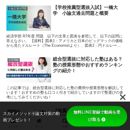
【学校推薦型選抜入試】一橋大
小論文過去問題
学 小論文過去問題と概要
経済学部 R7年度 問題 以下の文章と図表を参照して、以下の設問に
答えなさい。 【資料】図表1：アメリカと日本のビッグマックの価格
から見たドルレート（The Economistより）、図表2：円ドルレート
とアメリカ・日本の長期国債の金利格差...
総合型選抜に対応した塾はある？
大学受験
塾の授業形態やおすすめランキン
グの紹介！
この記事では、総合型選抜に対応した塾の費用や授業形態を解説して
います！おすすめの塾も口コミ付きで紹介していますので塾選びの参
考にしてみてくださいね！
【推薦入試】鹿児島大学 医学部
無料LINE登録で動画を受
推薦入試
スカイメソッド小論文対策の動
保健学科 看護学専攻（小論文
け取る
画プレゼント！
（英文）過去問題解説）
メニュー
ホーム
検索
トップ
サイドバー