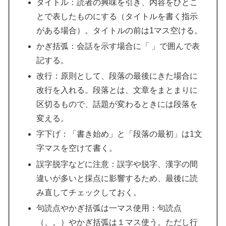
タイトル：読者の興味を引き、内容をひとこ
とで表したものにする（タイトルを書く指示
がある場合）。タイトルの前は1マス空ける。
かぎ括弧：会話を示す場合に「 」で囲んで表
記する。
改行：原則として、段落の最後にきた場合に
改行を入れる。段落とは、文章をまとまりに
区切るもので、話題が変わるときには段落を
変える。
字下げ：「書き始め」と「段落の最初」は1文
字マスを空けて書く。
誤字脱字などに注意：誤字や脱字、漢字の間
違いが多いと採点に影響するため、最後に読
み直してチェックしておく。
句読点やかぎ括弧は一マス使用：句読点
（、。）やかぎ括弧は１マス使う。ただし行