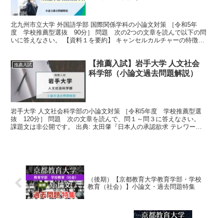
北九州市立大学 外国語学部 国際関係学科の小論文対策 ［令和5年
度 学校推薦型選抜 90分］ 問題 次の2つの文章を読んで以下の問
いに答えなさい。 【資料１を要約】 キャンセルカルチャーの特徴と
して、以下の3つの点が挙げられます。まず、リベ...
【推薦入試】岩手大学 人文社会
推薦入試
科学部（小論文過去問題解説）
岩手大学 人文社会科学部の小論文対策 ［令和5年度 学校推薦型選
抜 120分］ 問題 次の文章を読んで、問１～問３に答えなさい。
課題文は非公開です。 出典: 太田肇『日本人の承認欲求 テレワーク
がさらした深層』 新潮新書, 2022年 問...
（後期）【京都教育大学教育学部・学校
教育（社会）】小論文・過去問題特集