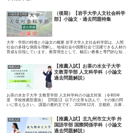
（後期）【岩手大学人文社会科学
小論文過去問題
部】小論文・過去問題特集
大学・学部の特徴と小論文の概要 岩手大学人文社会科学部は、人間
社会の多様な側面を理解し、地域社会や国際社会で活躍できる人材の
育成を目指しています。教育理念として、幅広い教養と専門的な知識
を身につけることを重視しており、特に地域社会の課題解決...
【推薦入試】お茶の水女子大学
推薦入試
文教育学部 人文科学科（小論文
過去問題解説）
お茶の水女子大学 文教育学部 人文科学科の小論文対策 ［令和5年
度 学校推薦型選抜］ 【問題1】 以下の文章を読んで、その後の問
いに答えなさい。 課題の要約文です。 2020年12月、京都府、兵庫
県、岡山県の3人の女子高校生が、ファミリーマ...
【推薦入試】北九州市立大学 外
推薦入試
国語学部 国際関係学科（小論文
過去問題解説）