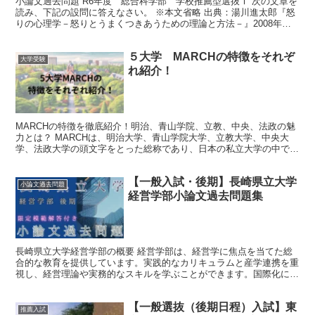
小論文過去問題 R6年度 総合科学部 学校推薦型選抜Ⅰ 次の文章を
読み、下記の設問に答えなさい。 ※本文省略 出典：湯川進太郎『怒
りの心理学－怒りとうまくつきあうための理論と方法－』2008年
有斐閣、９－12頁一部改変した 問1 問題文を...
５大学 MARCHの特徴をそれぞ
大学受験
れ紹介！
MARCHの特徴を徹底紹介！明治、青山学院、立教、中央、法政の魅
力とは？ MARCHは、明治大学、青山学院大学、立教大学、中央大
学、法政大学の頭文字をとった総称であり、日本の私立大学の中でも
特に人気のあるグループです。各大学にはそれぞれの特色や魅力があ
り、多くの学生にとって憧れの存在です。この記事では、MARCHの
【一般入試・後期】長崎県立大学
各大学の特徴を詳しく紹介します。
小論文過去問題
経営学部小論文過去問題集
長崎県立大学経営学部の概要 経営学部は、経営学に焦点を当てた総
合的な教育を提供しています。実践的なカリキュラムと産学連携を重
視し、経営理論や実務的なスキルを学ぶことができます。国際化にも
力を入れ、留学や国際的な取り組みを通じて幅広い視野を育...
【一般選抜（後期日程）入試】東
推薦入試