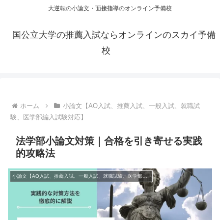
大逆転の小論文・面接指導のオンライン予備校
国公立大学の推薦入試ならオンラインのスカイ予備
校
ホーム
小論文【AO入試、推薦入試、一般入試、就職試
験、医学部編入試験対応】
法学部小論文対策｜合格を引き寄せる実践
的攻略法
小論文【AO入試、推薦入試、一般入試、就職試験、医学部編入試験対応】