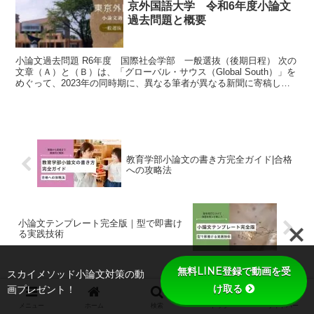
京外国語大学 令和6年度小論文
過去問題と概要
小論文過去問題 R6年度 国際社会学部 一般選抜（後期日程） 次の
文章（Ａ）と（Ｂ）は、「グローバル・サウス（Global South）」を
めぐって、2023年の同時期に、異なる筆者が異なる新聞に寄稿した
記事を抜粋したものである。これらを読...
教育学部小論文の書き方完全ガイド|合格
への攻略法
小論文テンプレート完全版｜型で即書け
る実践技術
無料LINE登録で動画を受
スカイメソッド小論文対策の動
け取る
画プレゼント！
メニュー
ホーム
検索
トップ
サイドバー