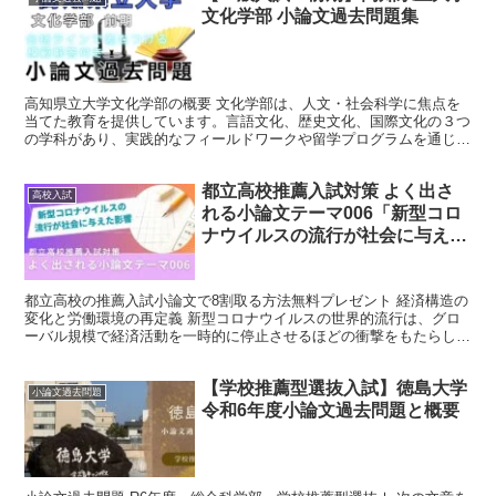
文化学部 小論文過去問題集
高知県立大学文化学部の概要 文化学部は、人文・社会科学に焦点を
当てた教育を提供しています。言語文化、歴史文化、国際文化の３つ
の学科があり、実践的なフィールドワークや留学プログラムを通じて
学生の国際的な視野を広げます。地域社会との連携も重視し...
都立高校推薦入試対策 よく出さ
高校入試
れる小論文テーマ006「新型コロ
ナウイルスの流行が社会に与えた
影響」
都立高校の推薦入試小論文で8割取る方法無料プレゼント 経済構造の
変化と労働環境の再定義 新型コロナウイルスの世界的流行は、グロ
ーバル規模で経済活動を一時的に停止させるほどの衝撃をもたらしま
した。その結果、多くの企業はサプライチェーンの混乱や...
【学校推薦型選抜入試】徳島大学
小論文過去問題
令和6年度小論文過去問題と概要