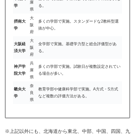
庫
学
る。
県
大
摂南大
多くの学部で実施。スタンダードな2教科型選
阪
学
抜が中心。
府
大
大阪経
全学部で実施。基礎学力型と総合評価型があ
阪
済大学
る。
府
兵
神戸学
多くの学部で実施。試験日が複数設定されてい
庫
院大学
る場合が多い。
県
奈
畿央大
教育学部や健康科学部で実施。A方式・S方式
良
学
など複数の評価方法がある。
県
※上記以外にも、北海道から東北、中部、中国、四国、九