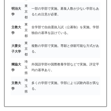
東
明治大
一部の学部で実施。募集人数が少ない学部もあ
京
学
るため注意が必要。
都
東
立教大
全学部で自由選抜入試（公募制）を実施。学部
京
学
独自の基準を設けている。
都
東
大妻女
複数の学部で実施。専願と併願可能な方式があ
京
子大学
る。
都
埼
獨協大
外国語学部や国際教養学部などで実施。評定平
玉
学
均の基準あり。
県
埼
文教大
多くの学部で実施。学部により試験内容が異な
玉
学
る。
県