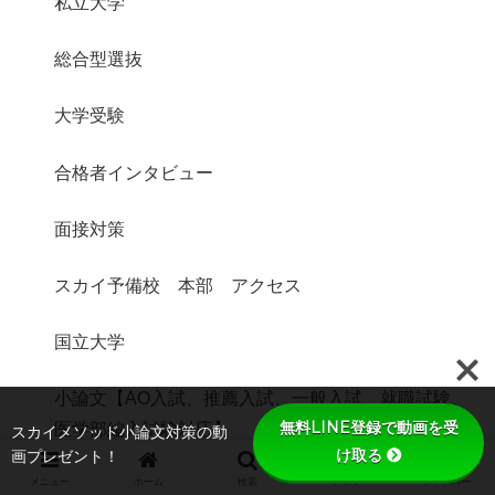
私立大学
総合型選抜
大学受験
合格者インタビュー
面接対策
スカイ予備校 本部 アクセス
国立大学
小論文【AO入試、推薦入試、一般入試、就職試験、
無料LINE登録で動画を受
医学部編入試験対応】
スカイメソッド小論文対策の動
け取る
画プレゼント！
メニュー
ホーム
検索
トップ
サイドバー
費用