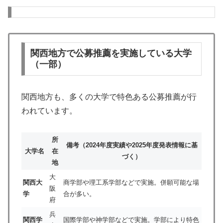
関西地方で公募推薦を実施している大学
（一部）
関西地方も、多くの大学で特色ある公募推薦が行
われています。
所
備考（2024年度実績や2025年度発表情報に基
大学名
在
づく）
地
大
関西大
商学部や理工系学部などで実施。併願可能な場
阪
学
合が多い。
府
兵
関西学
国際学部や神学部などで実施。学部により特色