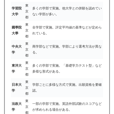
東
学習院
多くの学部で実施。他大学との併願を認めてい
京
大学
ない学部が多い。
都
東
國學院
全学部で実施。評定平均値の基準などが定めら
京
大學
れている。
都
東
中央大
商学部などで実施。学部により選考方法が異な
京
学
る。
都
東
東洋大
多くの学部で実施。「基礎学力テスト型」など
京
学
多様な形式がある。
都
東
日本大
学部ごとに多様な方式で実施。出願資格を要確
京
学
認。
都
東
法政大
一部の学部で実施。英語外部試験のスコアなど
京
学
が求められる場合がある。
都