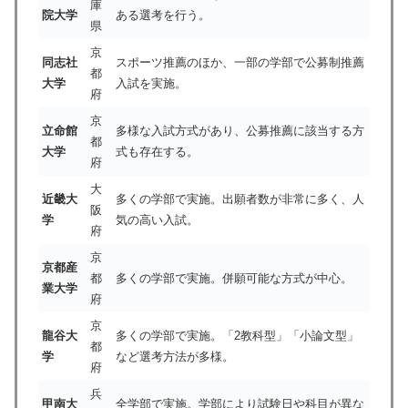
庫
院大学
ある選考を行う。
県
京
同志社
スポーツ推薦のほか、一部の学部で公募制推薦
都
大学
入試を実施。
府
京
立命館
多様な入試方式があり、公募推薦に該当する方
都
大学
式も存在する。
府
大
近畿大
多くの学部で実施。出願者数が非常に多く、人
阪
学
気の高い入試。
府
京
京都産
都
多くの学部で実施。併願可能な方式が中心。
業大学
府
京
龍谷大
多くの学部で実施。「2教科型」「小論文型」
都
学
など選考方法が多様。
府
兵
甲南大
全学部で実施。学部により試験日や科目が異な