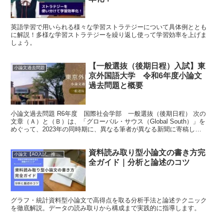
英語学習で用いられる様々な学習ストラテジーについて具体例ととも
に解説！多様な学習ストラテジーを繰り返し使って学習効率を上げま
しょう。
【一般選抜（後期日程）入試】東
小論文過去問題
京外国語大学 令和6年度小論文
過去問題と概要
小論文過去問題 R6年度 国際社会学部 一般選抜（後期日程） 次の
文章（Ａ）と（Ｂ）は、「グローバル・サウス（Global South）」を
めぐって、2023年の同時期に、異なる筆者が異なる新聞に寄稿した
記事を抜粋したものである。これらを読...
資料読み取り型小論文の書き方完
小論文【AO入試、推薦入試、一般入試、就職試験、医学部編入試験対応】
全ガイド｜分析と論述のコツ
グラフ・統計資料型小論文で高得点を取る分析手法と論述テクニック
を徹底解説。データの読み取りから構成まで実践的に指導します。