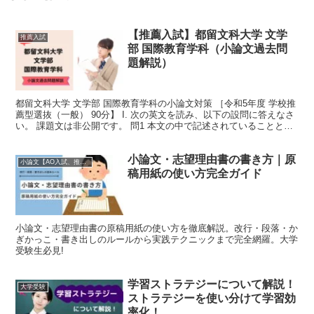
【推薦入試】都留文科大学 文学
推薦入試
部 国際教育学科（小論文過去問
題解説）
都留文科大学 文学部 国際教育学科の小論文対策 ［令和5年度 学校推
薦型選抜（一般） 90分】 I. 次の英文を読み、以下の設問に答えなさ
い。 課題文は非公開です。 問1 本文の中で記述されていることと最
も合致するものを、以下の(a)~(f...
小論文・志望理由書の書き方｜原
小論文【AO入試、推薦入試、一般入試、就職試験、医学部編入試験対応】
稿用紙の使い方完全ガイド
小論文・志望理由書の原稿用紙の使い方を徹底解説。改行・段落・か
ぎかっこ・書き出しのルールから実践テクニックまで完全網羅。大学
受験生必見!
学習ストラテジーについて解説！
大学受験
ストラテジーを使い分けて学習効
率化！