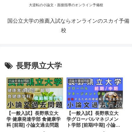
大逆転の小論文・面接指導のオンライン予備校
国公立大学の推薦入試ならオンラインのスカイ予備
校
長野県立大学
小論文過去問題
小論文過去問題
【一般入試】長野県立大
【一般入試】長野県立大
学 健康発達学部 食健康学
学グローバルマネジメン
科 [前期] 小論文過去問題
ト学部 [前期/中期] 小論文
過去問題