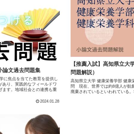
【推薦入試】高知県立大学
小論文過去問題集
問題解説）
科学に焦点を当てた教育を提供し
高知県立大学 健康栄養学部 健康
があり、実践的なフィールドワ
問 現在、世界では約8億人が飢
げます。地域社会との連携も重
廃棄されているといわれている。SD
2024.01.28