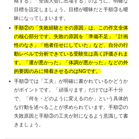
格する」「全国大会に出場する」のように、明確な
目標を設定しましょう。目標が曖昧だと手順③も曖
昧になってしまいます。
手順②の「失敗経験とその原因」は、この作文全体
の核心部分です。失敗の原因を「準備不足」「計画
性のなさ」「他者任せにしていた」など、自分の行
動レベルで分析できている受験生は高く評価されま
す。「運が悪かった」「体調が悪かった」などの外
的要因のみに帰着させるのはNGです。
手順③では「工夫」が明確に書かれているかどうか
がポイントです。「頑張ります」だけでは不十分
で、「何を・どのように変えるのか」という具体的
な行動を述べることが求められています。手順②の
失敗原因と手順③の工夫が対になるよう意識して書
きましょう。