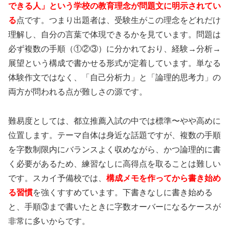
できる人」という学校の教育理念が問題文に明示されてい
る
点です。つまり出題者は、受験生がこの理念をどれだけ
理解し、自分の言葉で体現できるかを見ています。問題は
必ず複数の手順（①②③）に分かれており、経験→分析→
展望という構成で書かせる形式が定着しています。単なる
体験作文ではなく、「自己分析力」と「論理的思考力」の
両方が問われる点が難しさの源です。
難易度としては、都立推薦入試の中では標準〜やや高めに
位置します。テーマ自体は身近な話題ですが、複数の手順
を字数制限内にバランスよく収めながら、かつ論理的に書
く必要があるため、練習なしに高得点を取ることは難しい
です。スカイ予備校では、
構成メモを作ってから書き始め
る習慣
を強くすすめています。下書きなしに書き始める
と、手順③まで書いたときに字数オーバーになるケースが
非常に多いからです。