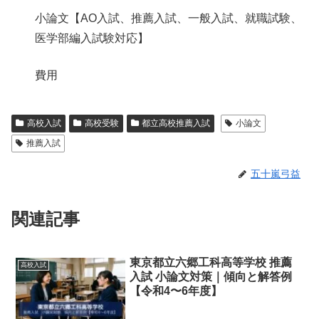
小論文【AO入試、推薦入試、一般入試、就職試験、
医学部編入試験対応】
費用
高校入試
高校受験
都立高校推薦入試
小論文
推薦入試
五十嵐弓益
関連記事
東京都立六郷工科高等学校 推薦
高校入試
入試 小論文対策｜傾向と解答例
【令和4〜6年度】