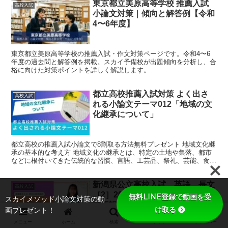
東京都立美原高等学校 推薦入試
高校入試
小論文対策｜傾向と解答例【令和
4〜6年度】
東京都立美原高等学校の推薦入試・作文対策ページです。令和4〜6
年度の過去問と解答例を掲載。スカイ予備校が出題傾向を分析し、合
格に向けた対策ポイントを詳しく解説します。
都立高校推薦入試対策 よく出さ
高校入試
れる小論文テーマ012「地域の文
化継承について」
都立高校の推薦入試小論文で8割取る方法無料プレゼント 地域文化継
承の基本的な考え方 地域文化の継承とは、特定の土地や集落、都市
などに根付いてきた伝統的な習慣、言語、工芸品、祭礼、芸能、食文
化、建築物、そして人々の価値観や精神性まで含めた多様...
新潟県公立高校入試 英語 長文
高校入試
［2］2024年〜2019年 英文と日
無料LINE登録で動画を受
スカイメソッド小論文対策の動
本語訳
け取る
画プレゼント！
メニュー
ホーム
検索
トップ
サイドバー