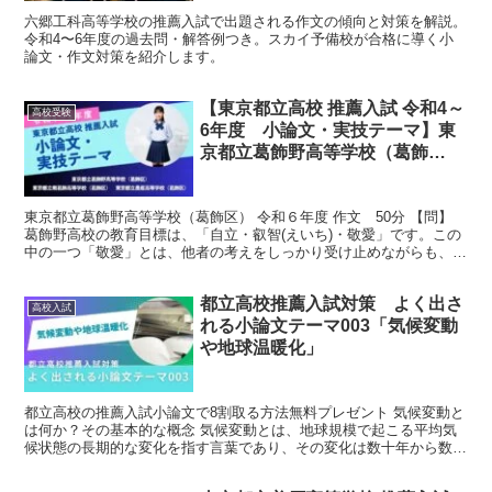
六郷工科高等学校の推薦入試で出題される作文の傾向と対策を解説。
令和4〜6年度の過去問・解答例つき。スカイ予備校が合格に導く小
論文・作文対策を紹介します。
【東京都立高校 推薦入試 令和4～
高校受験
6年度 小論文・実技テーマ】東
京都立葛飾野高等学校（葛飾
区）・東京都立南葛飾高等学校
（葛飾区）・東京都立農産高等学
東京都立葛飾野高等学校（葛飾区） 令和６年度 作文 50分 【問】
校（葛飾区）
葛飾野高校の教育目標は、「自立・叡智(えいち)・敬愛」です。この
中の一つ「敬愛」とは、他者の考えをしっかり受け止めながらも、自
分の考えも相手に伝え、互いに尊重し合う態度を意...
都立高校推薦入試対策 よく出さ
高校入試
れる小論文テーマ003「気候変動
や地球温暖化」
都立高校の推薦入試小論文で8割取る方法無料プレゼント 気候変動と
は何か？その基本的な概念 気候変動とは、地球規模で起こる平均気
候状態の長期的な変化を指す言葉であり、その変化は数十年から数世
紀に及ぶスパンで観測される。気候はもともと大気や海洋...