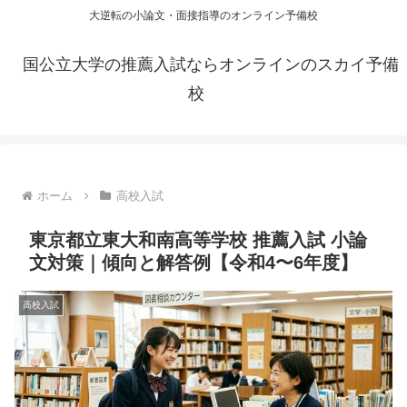
大逆転の小論文・面接指導のオンライン予備校
国公立大学の推薦入試ならオンラインのスカイ予備
校
ホーム
高校入試
東京都立東大和南高等学校 推薦入試 小論
文対策｜傾向と解答例【令和4〜6年度】
高校入試