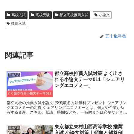
高校入試
高校受験
都立高校推薦入試
小論文
推薦入試
五十嵐弓益
関連記事
都立高校推薦入試対策 よく出さ
高校入試
れる小論文テーマ011「シェアリ
ングエコノミー」
都立高校の推薦入試小論文で8割取る方法無料プレゼント シェアリン
グエコノミーの定義 シェアリングエコノミーとは、個人や企業が所
有する資産、スキル、知識、時間などを、一時的または必要なときに
共有することで価値を生み出す経済モデルのことです。従...
東京都立東村山西高等学校 推薦
高校入試
入試 小論文対策｜傾向と解答例