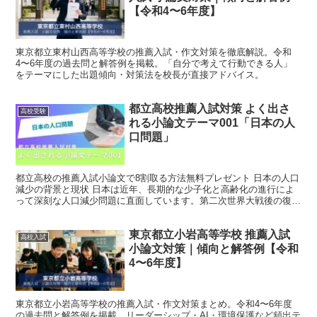
【令和4〜6年度】
東京都立東村山西高等学校の推薦入試・作文対策を徹底解説。令和
4〜6年度の過去問と解答例を掲載。「自分で考えて行動できる人」
をテーマにした出題傾向・対策法を校長が直接アドバイス。
都立高校推薦入試対策 よく出さ
高校受験
れる小論文テーマ001「日本の人
口問題」
都立高校の推薦入試小論文で8割取る方法無料プレゼント 日本の人口
減少の背景と現状 日本は近年、長期的な少子化と高齢化の進行によ
って深刻な人口減少問題に直面しています。第二次世界大戦後の復興
期や高度経済成長期には、出生率は比較的高い水準を維持...
東京都立小岩高等学校 推薦入試
高校入試
小論文対策｜傾向と解答例【令和
4〜6年度】
東京都立小岩高等学校の推薦入試・作文対策まとめ。令和4〜6年度
の過去問と解答例を掲載。リーダーシップ・AI・環境保護など頻出テ