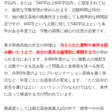
字以内」または「540字以上600字以内」と指定されてお
り、厳密な字数管理が求められます。試験時間は50分
で、他の都立高校の推薦作文と比較しても標準的な時間設
定ですが、600字という上限に対して540字以上という条
件がある年度では、字数の調整に細心の注意が必要です。
東大和南高校の作文の特徴は、
与えられた資料や条件を読
み解いたうえで、自分の意見を論理的に展開する力
が求め
られる点にあります。令和6年度のように複数人の感想文
と点数データを読み取って問題点と改善策を述べる形式
や、令和5年度のようにプレゼンテーション原稿を書く形
式など、年度ごとに出題形式が変化します。「ただ自分の
意見を書けばよい」というシンプルなものではなく、条件
に沿って構成する力が問われています。
難易度としては都立高校推薦入試の中で「標準〜やや高