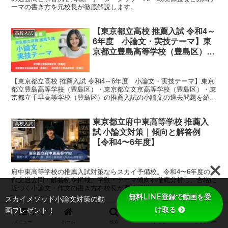
ーマの書き方を元校長が徹底解説します。
【東京都立高校 推薦入試 令和4～
高校入試
6年度 小論文・実技テーマ】東
京都立豊島高等学校（豊島区）・
東京都立文京高等学校（豊島
区）・東京都立千早高等学校（豊
【東京都立高校 推薦入試 令和4～6年度 小論文・実技テーマ】東京
島区）
都立豊島高等学校（豊島区）・東京都立文京高等学校（豊島区）・東
京都立千早高等学校（豊島区）の推薦入試の小論文の過去問題を紹介
しています。
東京都立府中東高等学校 推薦入
高校入試
試 小論文対策｜傾向と解答例
【令和4〜6年度】
府中東高等学校の推薦入試対策ならスカイ予備校。令和4〜6年度の
作文過去問・解答例を掲載。字数・テーマ傾向を徹底分析し、合格に
近づく小論文・作文の書き方を校長が直接解説します。
無料LINE登録で動画を受
スカイメソッド小論文対策の動
け取る
画プレゼント！
メニュー
ホーム
検索
トップ
サイドバー