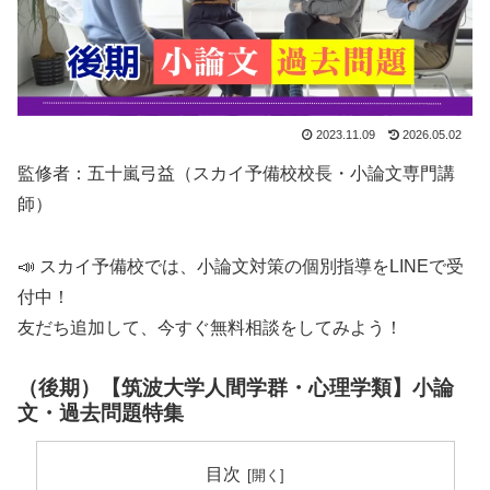
2023.11.09
2026.05.02
監修者：五十嵐弓益（スカイ予備校校長・小論文専門講
師）
📣 スカイ予備校では、小論文対策の個別指導をLINEで受
付中！
友だち追加して、今すぐ無料相談をしてみよう！
（後期）【筑波大学人間学群・心理学類】小論
文・過去問題特集
目次