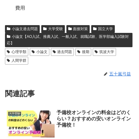
費用
小論文過去問題
大学受験
面接対策
国立大学
小論文【AO入試、推薦入試、一般入試、就職試験、医学部編入試験対
応】
心理学類
小論文
過去問題
後期
筑波大学
人間学群
五十嵐弓益
関連記事
予備校オンラインの料金はどのく
大学受験
らい？おすすめの安いオンライン
予備校！