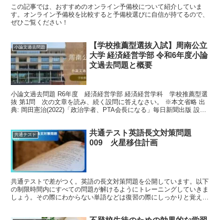
この記事では、おすすめのオンライン予備校について紹介していま
す。オンライン予備校を比較すると予備校選びに自信が持てるので、
ぜひご覧ください！
【学校推薦型選抜入試】周南公立
小論文過去問題
大学 経済経営学部 令和6年度小論
文過去問題と概要
小論文過去問題 R6年度 経済経営学部 経済経営学科 学校推薦型選
抜 第1問 次の文章を読み、続く設問に答えなさい。 ※本文省略 出
典: 岡田憲治(2022)「政治学者、PTA会長になる」毎日新聞出版 設問
1本文中の二重下線部にある「不要不...
共通テスト英語長文対策問題
共通テスト
009 火星移住計画
共通テストで差がつく。英語の長文対策問題を公開しています。以下
の制限時間内にすべての問題が解けるようにトレーニングしていきま
しょう。その際にわからない単語などは復習の際にしっかりと覚える
ことが重要です。 記事の監修者：五十嵐弓益（いがらし ...