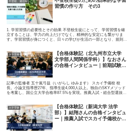
不登校生徒のための効果的な学習
不登校、通信制
習慣の作り方 その3
1. 学習習慣の必要性とその効果 不登校生徒にとって、学習習慣を確
立することは、学力の向上だけでなく、精神的な安定にも繋がりま
す。学習習慣が身につくと、日々の学びが生活の一部となり、規則正
しい生活リズムが整います。これにより、無理なく学習を...
【合格体験記（北九州市立大学
大学受験
文学部人間関係学科）】なおさん
の合格インタビュー｜前期試験で
スカイ予備校から合格
記事の監修者 五十嵐弓益（いがらし ゆみます） スカイ予備校 校
長。小論文指導歴27年、指導生徒4,000人以上。独自のSKYメソッド
を考案し、国公立大学合格率87.5%を実現。推薦入試・総合型選抜の
専門家として全国からオンラインで指導中。...
【合格体験記（新潟大学 法学
大学受験
部）】結翔さんの合格インタビュ
ー｜推薦入試でスカイ予備校から
合格