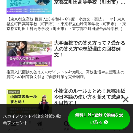
京都立町田高等学校（町田市）・
東京都立山崎高等学校（町田
市）・東京都立町田工科高等学校
【東京都立高校 推薦入試 令和4～6年度 小論文・実技テーマ】東京
（町田市）・東京都立町田総合高
都立町田高等学校（町田市）・東京都立山崎高等学校（町田市）・東
等学校（町田市）
京都立町田工科高等学校（町田市）・東京都立町田総合高等学校（町
田市）の推薦入試の小論文の過去問題を紹介しています。
大学面接での答え方って？受かる
大学受験
人の答え方や志望理由の回答例
文！
推薦入試面接の答え方のポイントを4つ解説。高校生活や志望理由の
質問への回答例文付きで面接対策を完全網羅。
小論文のルールまとめ！原稿用紙
大学受験
や日本語の使い方を覚えて減点0
を目指す！
無料LINE登録で動画を受
スカイメソッド小論文対策の動
絶対覚えておきたい小論文の記述ルール6選。省略語禁止、口語体回
け取る
画プレゼント！
避、適切な句読点で高得点を狙おう。
メニュー
ホーム
検索
トップ
サイドバー