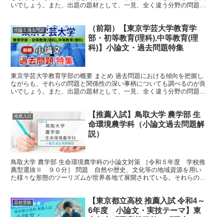
いでしょう。また、出題の題材として、一見、全く違う分野の問題だ
と思えるような題材が取り上げられることにも気づいたの...
（前期）【東京学芸大学教育学
小論文過去問題
部・初等教育(理科),中等教育(理
科)】小論文・過去問題特集
東京学芸大学教育学部の概要 まとめ 過去問題における傾向を把握し
ながらも、それらの問題と関係性の深い事柄についても調べるのが良
いでしょう。また、出題の題材として、一見、全く違う分野の問題だ
と思えるような題材が取り上げられることにも気づいたの...
【推薦入試】鳥取大学 農学部 生
推薦入試
命環境農学科（小論文過去問題解
説）
鳥取大学 農学部 生命環境農学科の小論文対策 ［令和５年度 学校推
薦型選抜Ⅱ ９０分］ 問題 自然や歴史、文化等の地域資源を用い
た様々な形態のツーリズムが世界各地て展開されている。それらのツ
ーリズムに関連した地域資源について、自然科学的な観...
【東京都立高校 推薦入試 令和4～
高校受験
6年度 小論文・実技テーマ】東