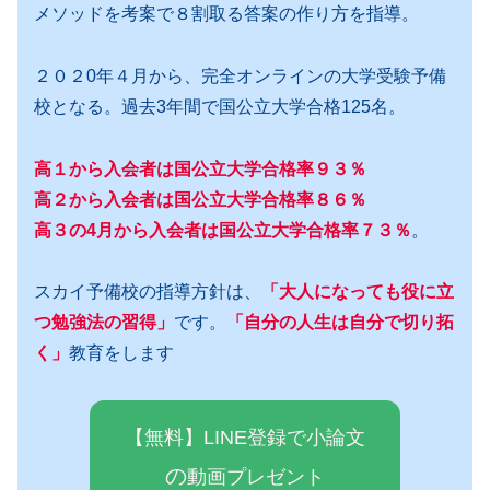
メソッドを考案で８割取る答案の作り方を指導。
２０２0年４月から、完全オンラインの大学受験予備
校となる。過去3年間で国公立大学合格125名。
高１から入会者は国公立大学合格率９３％
高２から入会者は国公立大学合格率８６％
高３の4月から入会者は国公立大学合格率７３％
。
スカイ予備校の指導方針は、
「大人になっても役に立
つ勉強法の習得」
です。
「自分の人生は自分で切り拓
く」
教育をします
【無料】LINE登録で小論文
の
動画プレゼ
ン
ト