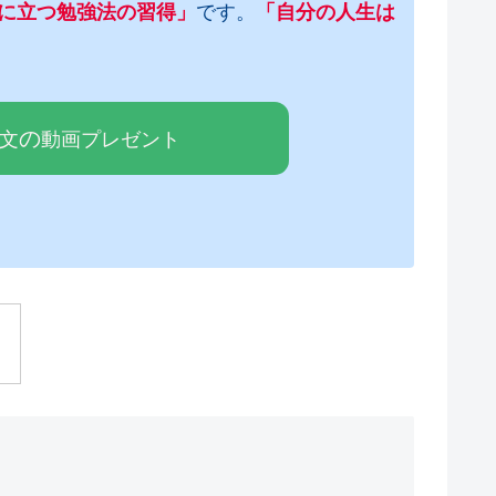
に立つ勉強法の習得」
です。
「自分の人生は
の
論文
動画プレゼ
ン
ト