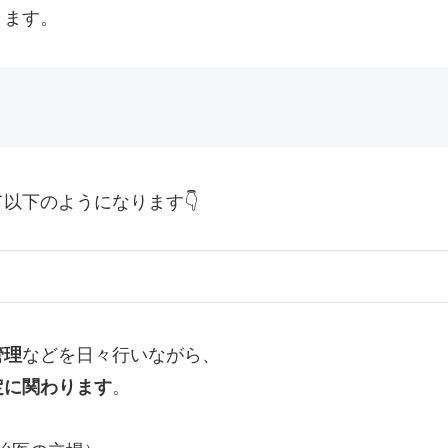
ります。
以下のようになります👇
管理
などを日々行いながら、
定に関わります
。