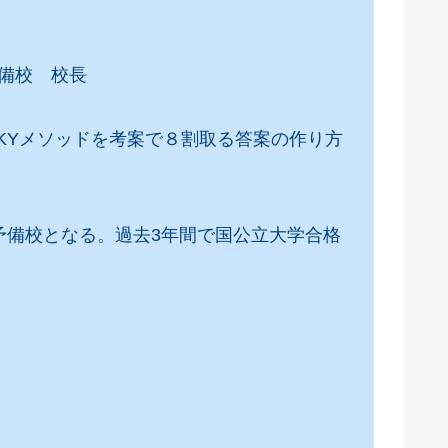
）
備校 校長
SKYメソッドを考案で８割取る答案の作り方
予備校となる。過去3年間で国公立大学合格
。