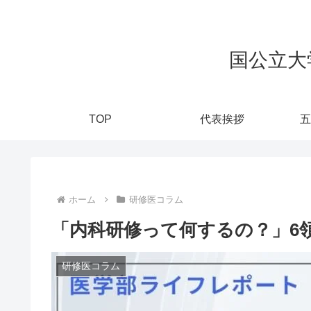
国公立大
TOP
代表挨拶
五
ホーム
研修医コラム
「内科研修って何するの？」6領
研修医コラム