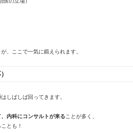
治医の立場）
」が、ここで一気に鍛えられます。
応）
番
はしばしば回ってきます。
て、内科にコンサルトが来る
ことが多く、
ることも！