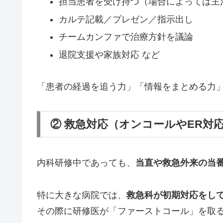
担当患者を受け持つ（場合によっては主
カルテ記載／プレゼン／指示出し
チームカンファで治療方針を議論
退院支援や家族対応 など
「患者の経過を追う力」「情報をまとめる力
② 救急対応（オンコールやER対
内科研修中であっても、
当直や救急外来の当
特に大きな病院では、
救急科が初期対応をし
その際に研修医が「ファーストコール」を取