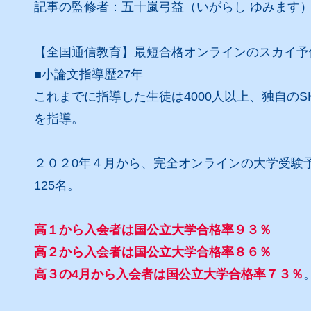
記事の監修者：五十嵐弓益（いがらし ゆみます
【全国通信教育】最短合格オンラインのスカイ予
■小論文指導歴27年
これまでに指導した生徒は4000人以上、独自の
を指導。
２０２0年４月から、完全オンラインの大学受験
125名。
高１から入会者は国公立大学合格率９３％
高２から入会者は国公立大学合格率８６％
高３の4月から入会者は国公立大学合格率７３％