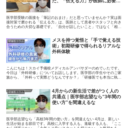
た、「伝える力」が医師に必要な
理由
医学部受験の面接を「筆記のおまけ」だと思っていませんか？実は面
接対策で磨かれる「伝える力」は、医師として患者やスタッフと向き
合うための大切な基礎です。「自分が話したいこと」ではなく「相手
が知りたいこと」を整理して話す技術など、研修医になって実感した
面接対策の真の価値を解説します。合格の先にある臨床現場でも役立
メスを持つ覚悟と「手で覚える技
つ、単なる受験対策を超えた「対話の極意」を現役医師の視点から伝
研修医コラム
えます。
術」初期研修で得られるリアルな
外科体験
こんにちは！スカイ予備校メディカルアンバサダーのめでぃたです。
今日は「外科研修」についてお話しします。医学部の学生やそのご家
族から、「外科って実際どうなんですか？」「研修医でも本当に執刀
できるのですか？」という質問をよくいただきます。 外科は、まさ
に“身体で学ぶ”診療科です。机上ではなく現場、そして自分の手を通
4月からの新生活で差がつく人の
して覚えることが多いのが特徴です。 もちろん大変な面もあります
研修医コラム
が、そのぶん得られる学びと成長は大きいのです。 本日は、初期研
共通点｜医学部志望なら“3年間の
修で外科を経験した立場から、その実態を正直にお伝えしましょう。
使い方”を間違えるな
医学部志望なら「高校3年間の使い方」を間違えない 4月は、新しい
生活が始まる節目です。高校に入学する人も、進級する人も、「ここ