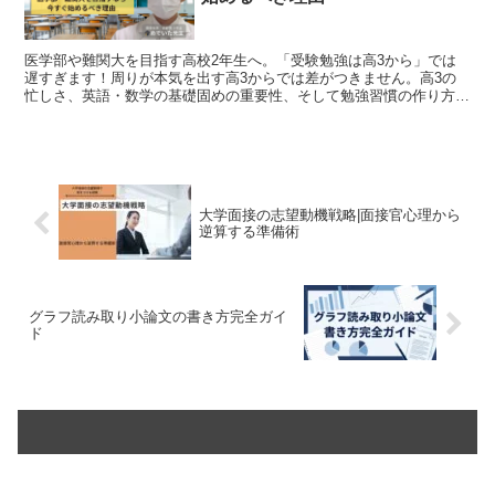
医学部や難関大を目指す高校2年生へ。「受験勉強は高3から」では
遅すぎます！周りが本気を出す高3からでは差がつきません。高3の
忙しさ、英語・数学の基礎固めの重要性、そして勉強習慣の作り方な
ど、高2の5月から受験勉強を始めるべき5つの理由を分かりやすく解
説します。今すぐ小さな一歩を踏み出し、志望校合格への選択肢を広
げましょう！
大学面接の志望動機戦略|面接官心理から
逆算する準備術
グラフ読み取り小論文の書き方完全ガイ
ド