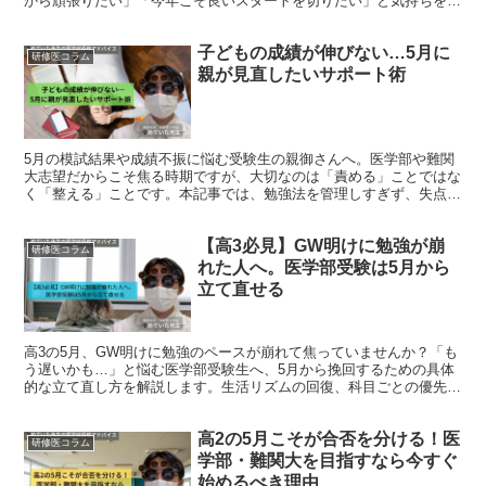
から頑張りたい」「今年こそ良いスタートを切りたい」と気持ちを新
たにしているのではないでしょうか。 一方で、医学部や...
子どもの成績が伸びない…5月に
研修医コラム
親が見直したいサポート術
5月の模試結果や成績不振に悩む受験生の親御さんへ。医学部や難関
大志望だからこそ焦る時期ですが、大切なのは「責める」ことではな
く「整える」ことです。本記事では、勉強法を管理しすぎず、失点の
原因を冷静に分析し、子どもの小さな変化を認める5つのサポート術
を解説します。5月を「立て直しの月」と捉え、夏以降の成績アップ
【高3必見】GW明けに勉強が崩
に繋がる、親としての適切な距離感と見守り方のヒントをお届けしま
研修医コラム
す。
れた人へ。医学部受験は5月から
立て直せる
高3の5月、GW明けに勉強のペースが崩れて焦っていませんか？「も
う遅いかも…」と悩む医学部受験生へ、5月から挽回するための具体
的な立て直し方を解説します。生活リズムの回復、科目ごとの優先順
位づけ、失敗の原因分析、1週間単位の計画作成など、今すぐできる
5つのステップを紹介。医学部受験はここからが本番です。周りと比
高2の5月こそが合否を分ける！医
べず、まずは自分のペースを取り戻して夏に向けた土台を固めましょ
研修医コラム
う！
学部・難関大を目指すなら今すぐ
始めるべき理由