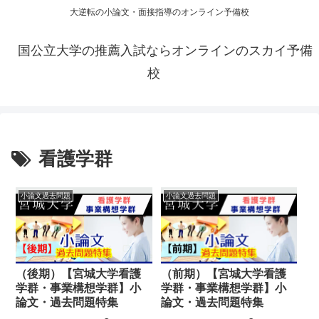
大逆転の小論文・面接指導のオンライン予備校
国公立大学の推薦入試ならオンラインのスカイ予備
校
看護学群
小論文過去問題
小論文過去問題
（後期）【宮城大学看護
（前期）【宮城大学看護
学群・事業構想学群】小
学群・事業構想学群】小
論文・過去問題特集
論文・過去問題特集