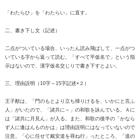
「わたらひ」を「わたらい」に直す。
二、書き下し文（記述）
二点がついている場合、いったん読み飛ばして、一点がつ
いている字から返って読む。「すべて平仮名で」という指
示はないので、漢字仮名交じりで書き下すとよい。
三、理由説明（10字～15字記述×２）
王子猷は、「門のもとより立ち帰りけるを、いかにと言ふ
人」がいたので、「諸共に～」の和歌を詠んでいる。Ａに
は「諸共に月見ん」が入る。また、和歌の後半の「かなら
ず人に逢はんものかは」は理由説明にはなっていないので
注意。「心に任せて戴安道を尋ね行」ったところ、「道の