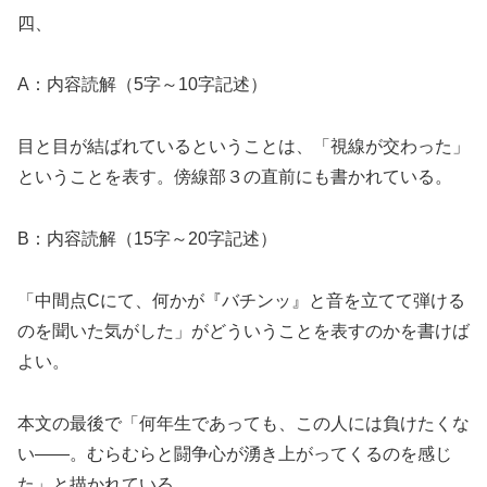
四、
A：内容読解（5字～10字記述）
目と目が結ばれているということは、「視線が交わった」
ということを表す。傍線部３の直前にも書かれている。
B：内容読解（15字～20字記述）
「中間点Cにて、何かが『バチンッ』と音を立てて弾ける
のを聞いた気がした」がどういうことを表すのかを書けば
よい。
本文の最後で「何年生であっても、この人には負けたくな
い――。むらむらと闘争心が湧き上がってくるのを感じ
た」と描かれている。