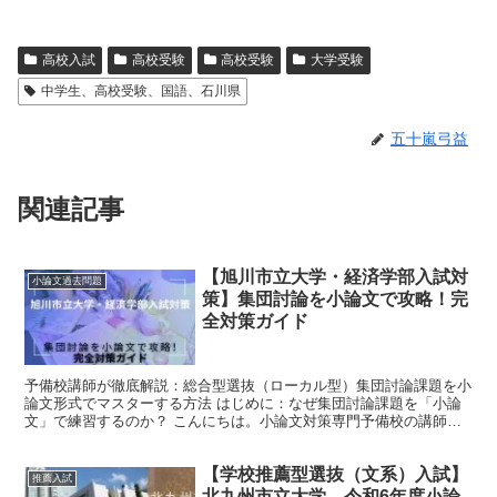
高校入試
高校受験
高校受験
大学受験
中学生、高校受験、国語、石川県
五十嵐弓益
関連記事
【旭川市立大学・経済学部入試対
小論文過去問題
策】集団討論を小論文で攻略！完
全対策ガイド
予備校講師が徹底解説：総合型選抜（ローカル型）集団討論課題を小
論文形式でマスターする方法 はじめに：なぜ集団討論課題を「小論
文」で練習するのか？ こんにちは。小論文対策専門予備校の講師で
す。 今回は、2024年度旭川市立大学経済学部・総合型...
【学校推薦型選抜（文系）入試】
推薦入試
北九州市立大学 令和6年度小論