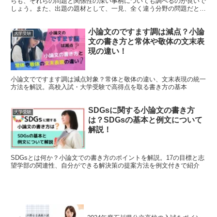
らも、それらの問題と関係性の深い事柄についても調べるのが良いで
しょう。また、出題の題材として、一見、全く違う分野の問題だと思
えるような題材が取り上げられることにも気づいたのでは...
小論文のですます調は減点？小論
大学受験
文の書き方と常体や敬体の文末表
現の違い！
小論文でですます調は減点対象？常体と敬体の違い、文末表現の統一
方法を解説。高校入試・大学受験で高得点を取る書き方の基本
SDGsに関する小論文の書き方
大学受験
は？SDGsの基本と例文について
解説！
SDGsとは何か？小論文での書き方のポイントを解説。17の目標と志
望学部の関連性、自分ができる解決策の提案方法を例文付きで紹介