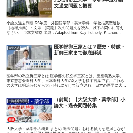
文過去問題と概要
小論文過去問題 R6年度 外国語学部・英米学科 学校推薦型選抜
（地域推薦）・文系 【問題】次の問題文を読み、以下の問いに答え
なさい。 ※本文省略 出典：Adapted from Kay Hetherly, Kitchen
Table Tal...
医学部御三家とは？歴史・特徴・
大学入試
新御三家まで徹底解説
医学部の私立御三家とは 医学部の私立御三家とは、慶應義塾大学、
東京慈恵会医科大学、日本医科大学の3大学を指す言葉です。これら
の大学は明治時代から大正時代にかけて設立され、日本の医学に大き
く貢献してきた歴史を持っています。戦時中も旧帝国大学と...
（前期）【大阪大学・薬学部】小
小論文過去問題
論文・過去問題特集
大阪大学・薬学部の概要 まとめ 過去問題における傾向を把握しなが