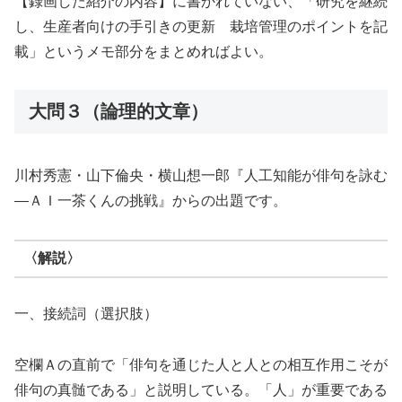
【録画した紹介の内容】に書かれていない、「研究を継続
し、生産者向けの手引きの更新 栽培管理のポイントを記
載」というメモ部分をまとめればよい。
大問３（論理的文章）
川村秀憲・山下倫央・横山想一郎『人工知能が俳句を詠む
―ＡＩ一茶くんの挑戦』からの出題です。
〈解説〉
一、接続詞（選択肢）
空欄Ａの直前で「俳句を通じた人と人との相互作用こそが
俳句の真髄である」と説明している。「人」が重要である