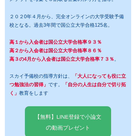
２０２0年４月から、完全オンラインの大学受験予備
校となる。過去3年間で国公立大学合格125名。
高１から入会者は国公立大学合格率９３％
高２から入会者は国公立大学合格率８６％
高３の4月から入会者は国公立大学合格率７３％
。
スカイ予備校の指導方針は、
「大人になっても役に立
つ勉強法の習得」
です。
「自分の人生は自分で切り拓
く」
教育をします
【無料】LINE登録で小論文
の
動画プレゼ
ン
ト