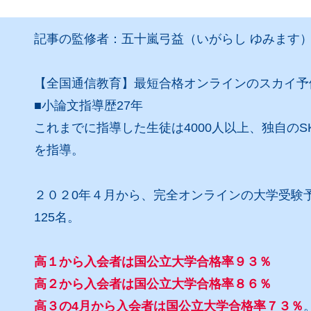
記事の監修者：五十嵐弓益（いがらし ゆみます
【全国通信教育】最短合格オンラインのスカイ予
■小論文指導歴27年
これまでに指導した生徒は4000人以上、独自の
を指導。
２０２0年４月から、完全オンラインの大学受験
125名。
高１から入会者は国公立大学合格率９３％
高２から入会者は国公立大学合格率８６％
高３の4月から入会者は国公立大学合格率７３％