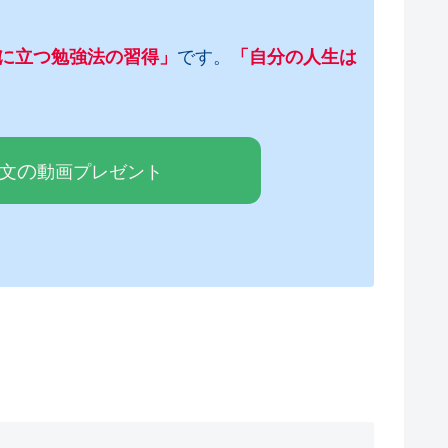
に立つ勉強法の習得」
です。
「自分の人生は
の
論文
動画プレゼ
ン
ト