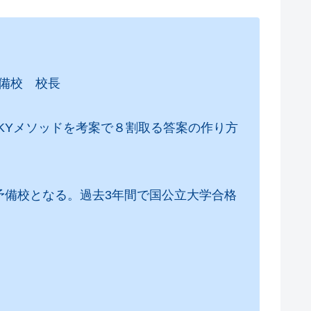
）
備校 校長
SKYメソッドを考案で８割取る答案の作り方
予備校となる。過去3年間で国公立大学合格
。