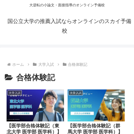
大逆転の小論文・面接指導のオンライン予備校
国公立大学の推薦入試ならオンラインのスカイ予備
校
ホーム
大学入試
合格体験記
合格体験記
大学入試
大学入試
【医学部合格体験記（東
【医学部合格体験記（群
北大学 医学部 医学科）】
馬大学 医学部 医学科）】