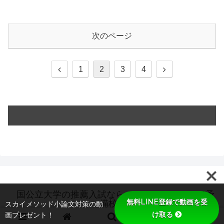
次のページ
前
次
1
2
3
4
へ
へ
国公立大学の推薦入試ならオンラインのスカイ予
無料LINE登録で動画を受
備校
スカイメソッド小論文対策の動
け取る
画プレゼント！
© 2019 国公立大学の推薦入試ならオンラインのスカイ予備校.