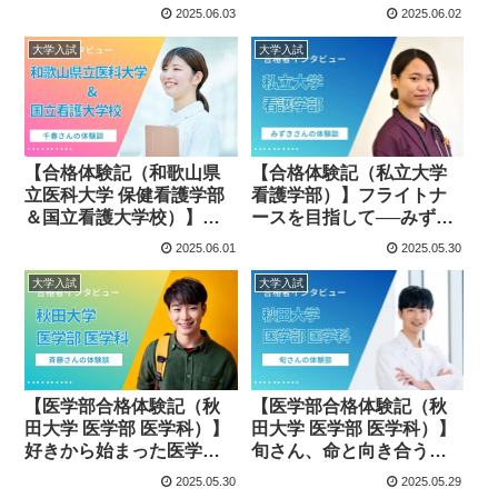
三紗さんが貫いた“諦めな
期合格へ 祐一さんの実
2025.06.03
2025.06.02
い姿勢”
直な受験戦略
大学入試
大学入試
【合格体験記（和歌山県
【合格体験記（私立大学
立医科大学 保健看護学部
看護学部）】フライトナ
＆国立看護大学校）】千
ースを目指して──みずき
春さんの体験談推薦不合
さんの看護学部合格体験
2025.06.01
2025.05.30
格からの逆転合格！毎日
12時間の努力でつかんだ
大学入試
大学入試
合格
【医学部合格体験記（秋
【医学部合格体験記（秋
田大学 医学部 医学科）】
田大学 医学部 医学科）】
好きから始まった医学へ
旬さん、命と向き合う学
の道──斉藤さん、2年目の
びの中で学びの先に見え
2025.05.30
2025.05.29
今を語る
た命の尊さ