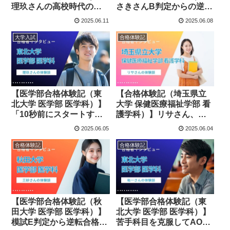
理玖さんの高校時代の勉
さきさんB判定からの逆転
強法～惰性じゃなく「頭
合格！小論文でつかんだ
2025.06.11
2025.06.08
を使う」ことが大切だっ
医学部の切符
た話～
大学入試
合格体験記
【医学部合格体験記（東
【合格体験記（埼玉県立
北大学 医学部 医学科）】
大学 保健医療福祉学部 看
「10秒前にスタートすれ
護学科）】リサさん、小
ばボルトにも勝てる」
論文も面接も苦手から自
2025.06.05
2025.06.04
――理玖さんのAOⅢ期合
信へ！～不安を乗り越え
格体験記
てつかんだ合格～
合格体験記
合格体験記
【医学部合格体験記（秋
【医学部合格体験記（東
田大学 医学部 医学科）】
北大学 医学部 医学科）】
模試E判定から逆転合格！
苦手科目を克服してAOⅢ