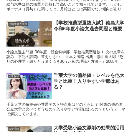
給与水準は他の職業と比較して高いことで知られています。しかし、
ボーナス（賞与）に関しては、月給ほどには高額でない傾向がありま
す。 厚生労働省の「賃金構造基本統計調査」によると、医...
【学校推薦型選抜入試】徳島大学
小論文過去問題
令和6年度小論文過去問題と概要
小論文過去問題 R6年度 総合科学部 学校推薦型選抜Ⅰ 次の文章を
読み、下記の設問に答えなさい。 ※本文省略 出典：湯川進太郎『怒
りの心理学－怒りとうまくつきあうための理論と方法－』2008年
有斐閣、９－12頁一部改変した 問1 問題文を...
千葉大学の偏差値・レベルを他大
大学受験
学と比較！入りやすい学部はあ
る？
千葉大学の偏差値や共通テスト得点率はどのくらい？ 関東の他の国
公立大学と比べてどうなの？入りやすい学部はあるの？というテーマ
で解説しています。
大学受験小論文添削の効果的活用
大学受験