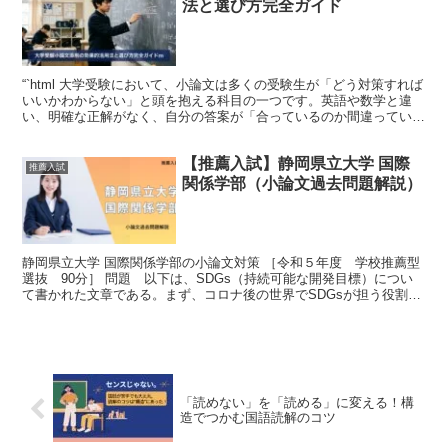
法と選び方完全ガイド
“`html 大学受験において、小論文は多くの受験生が「どう対策すれば
いいかわからない」と頭を抱える科目の一つです。英語や数学と違
い、明確な正解がなく、自分の答案が「合っているのか間違っている
のか」が判断しにくいという特徴があります。だから...
【推薦入試】静岡県立大学 国際
推薦入試
関係学部（小論文過去問題解説）
静岡県立大学 国際関係学部の小論文対策 ［令和５年度 学校推薦型
選抜 90分］ 問題 以下は、SDGs（持続可能な開発目標）につい
て書かれた文章である。まず、コロナ後の世界でSDGsが担う役割に
ついて、著者の考えをまとめなさい。次に、コロナ...
「読めない」を「読める」に変える！構
造でつかむ国語読解のコツ