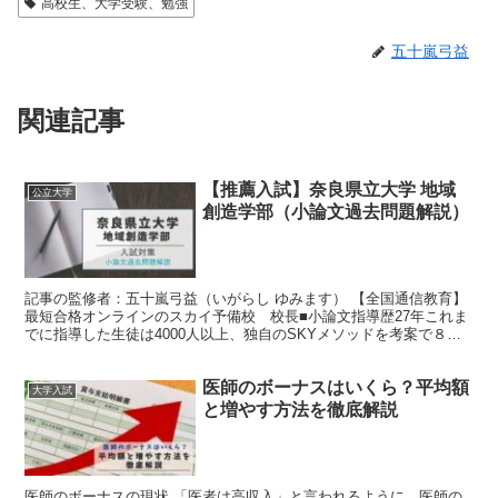
高校生、大学受験、勉強
五十嵐弓益
関連記事
【推薦入試】奈良県立大学 地域
公立大学
創造学部（小論文過去問題解説）
記事の監修者：五十嵐弓益（いがらし ゆみます） 【全国通信教育】
最短合格オンラインのスカイ予備校 校長■小論文指導歴27年これま
でに指導した生徒は4000人以上、独自のSKYメソッドを考案で８割
取る答案の作り方を指導。 ２０２0年４月から、...
医師のボーナスはいくら？平均額
大学入試
と増やす方法を徹底解説
医師のボーナスの現状 「医者は高収入」と言われるように、医師の