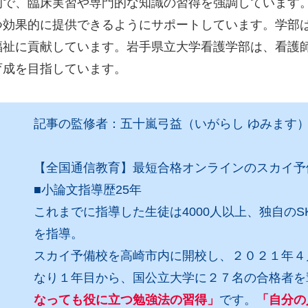
的で、臨床実習や専門的な知識の習得を強調しています
つ効果的に提供できるようにサポートしています。学部
福祉に貢献しています。岩手県立大学看護学部は、看護
育成を目指しています。
記事の監修者：五十嵐弓益（いがらし ゆみます
【全国通信教育】最短合格オンラインのスカイ予
■小論文指導歴25年
これまでに指導した生徒は4000人以上、独自の
を指導。
スカイ予備校を高崎市内に開校し、２０２１年４
なり１年目から、国公立大学に２７名の合格者を
なっても役に立つ勉強法の習得」
です。
「自分の