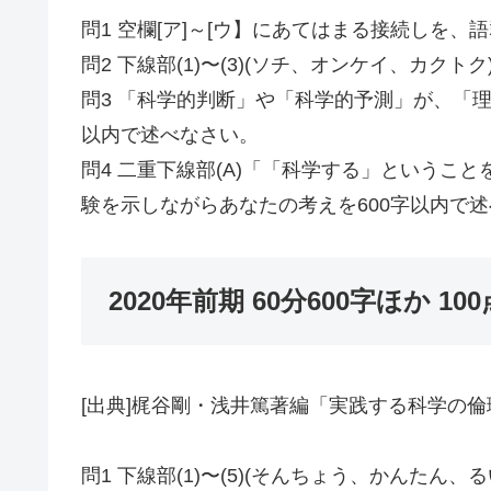
問1 空欄[ア]～[ウ】にあてはまる接続しを
問2 下線部(1)〜(3)(ソチ、オンケイ、カク
問3 「科学的判断」や「科学的予測」が、「
以内で述べなさい。
問4 二重下線部(A)「「科学する」という
験を示しながらあなたの考えを600字以内で
2020年前期 60分600字ほか 100
[出典]梶谷剛・浅井篤著編「実践する科学の倫理
問1 下線部(1)〜(5)(そんちょう、かんた