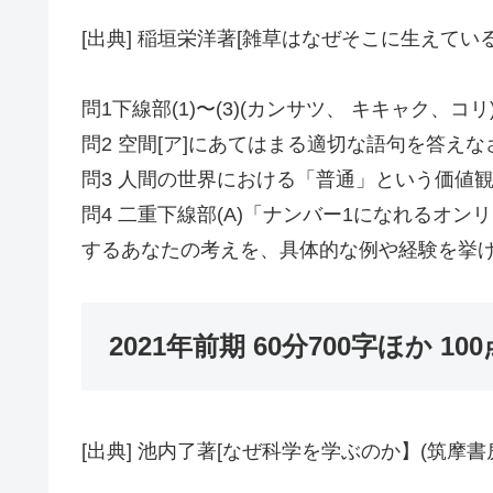
[出典] 稲垣栄洋著[雑草はなぜそこに生えているの
問1下線部(1)〜(3)(カンサツ、 キキャク、
問2 空間[ア]にあてはまる適切な語句を答えな
問3 人間の世界における「普通」という価値
問4 二重下線部(A)「ナンバー1になれる
するあなたの考えを、具体的な例や経験を挙げ
2021年前期 60分700字ほか 100
[出典] 池内了著[なぜ科学を学ぶのか】(筑摩書房,