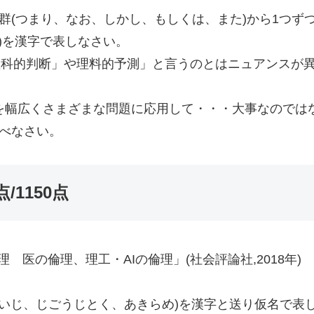
、語群(つまり、なお、しかし、もしくは、また)から1つず
トク)を漢字で表しなさい。
理科的判断」や理料的予測」と言うのとはニュアンスが異
ことを幅広くさまざまな問題に応用して・・・大事なので
述べなさい。
点/1150点
 医の倫理、理工・AIの倫理」(社会評論社,2018年)
ん、るいじ、じごうじとく、あきらめ)を漢字と送り仮名で表