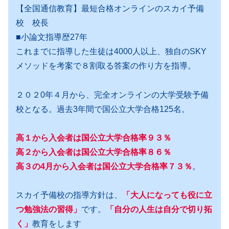
【全国通信教育】最短合格オンラインのスカイ予備
校 校長
■小論文指導歴27年
これまでに指導した生徒は4000人以上、独自のSKY
メソッドを考案で８割取る答案の作り方を指導。
２０２0年４月から、完全オンラインの大学受験予備
校となる。過去3年間で国公立大学合格125名。
高１から入会者は国公立大学合格率９３％
高２から入会者は国公立大学合格率８６％
高３の4月から入会者は国公立大学合格率７３％
。
スカイ予備校の指導方針は、
「大人になっても役に立
つ勉強法の習得」
です。
「自分の人生は自分で切り拓
く」
教育をします