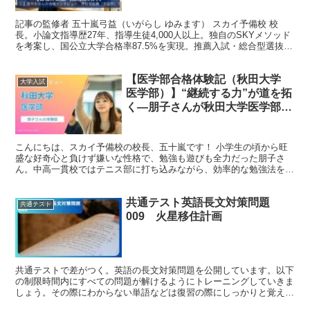
ら合格
記事の監修者 五十嵐弓益（いがらし ゆみます） スカイ予備校 校
長。小論文指導歴27年、指導生徒4,000人以上。独自のSKYメソッド
を考案し、国公立大学合格率87.5%を実現。推薦入試・総合型選抜の
専門家として全国からオンラインで指導中。...
【医学部合格体験記（秋田大学
大学入試
医学部）】“継続する力”が道を拓
く—朋子さんが秋田大学医学部に
進むまで
こんにちは、スカイ予備校の校長、五十嵐です！ 小学生の頃から旺
盛な好奇心と負けず嫌いな性格で、勉強も遊びも全力だった朋子さ
ん。中高一貫校ではテニス部に打ち込みながら、効率的な勉強法を模
索し、得意科目の化学を中心に力を伸ばしていきました。 学校推薦
型選抜での医学部合格を目指し、小論文や面接対策にも真摯に取り組
共通テスト英語長文対策問題
んだ高校生活。 その背景には、「医者の家系でなくても、努力次第
共通テスト
で医学部に進める」という信念がありました。 現在は医学部での学
009 火星移住計画
びに加えて部活動やアルバイトにも励みながら、自立した生活を通じ
て医師としての素地を育んでいます。 そんな朋子さんの体験から
は、医学部受験に必要な「継続力」と「自己管理力」の大切さが伝わ
ってきます。
共通テストで差がつく。英語の長文対策問題を公開しています。以下
の制限時間内にすべての問題が解けるようにトレーニングしていきま
しょう。その際にわからない単語などは復習の際にしっかりと覚える
ことが重要です。 記事の監修者：五十嵐弓益（いがらし ...