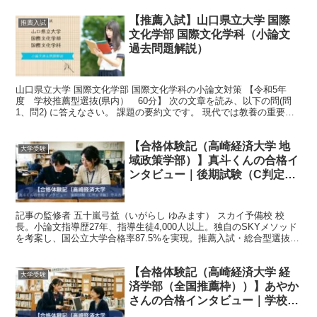
【推薦入試】山口県立大学 国際
推薦入試
文化学部 国際文化学科（小論文
過去問題解説）
山口県立大学 国際文化学部 国際文化学科の小論文対策 【令和5年
度 学校推薦型選抜(県内） 60分】 次の文章を読み、以下の問(問
1、問2) に答えなさい。 課題の要約文です。 現代では教養の重要性
が問われており、「教養はムダ」「役に立つ学...
【合格体験記（高崎経済大学 地
大学受験
域政策学部）】真斗くんの合格イ
ンタビュー｜後期試験（C判定逆
転）でスカイ予備校から合格
記事の監修者 五十嵐弓益（いがらし ゆみます） スカイ予備校 校
長。小論文指導歴27年、指導生徒4,000人以上。独自のSKYメソッド
を考案し、国公立大学合格率87.5%を実現。推薦入試・総合型選抜の
専門家として全国からオンラインで指導中。...
【合格体験記（高崎経済大学 経
大学受験
済学部（全国推薦枠））】あやか
さんの合格インタビュー｜学校型
推薦（全国枠）でスカイ予備校か