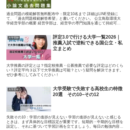
過去問題の模範解答無料配布中：限定10名まで 詳細はLINE登録に
て、「過去問題模範解答希望」と書いてください。 公立鳥取環境大
学経営学部の概要 経営学部は、経営学の専門知識を通じて持続可能
な社会や産業の発展に貢献する人材を育成しています。...
評定3.0で行ける大学一覧2026｜
大学受験
推薦入試で逆転できる国公立・私
立まとめ
大学推薦の評定とは？指定校推薦・公募推薦で必要な評定はどのくら
い？評定平均３以下で大学推薦は可能？という疑問を解決できます。
ぜひ参考にしてみてください！
大学受験で失敗する高校生の特徴
大学受験
20選 その10−その12
失敗その10：学習の進捗が見えない 学習の進捗が見えないと感じる
ときは、まず具体的な目標設定が重要です。短期的・中期的な目標を
設定し、それに基づいて学習計画を立てましょう。毎日の勉強内容を