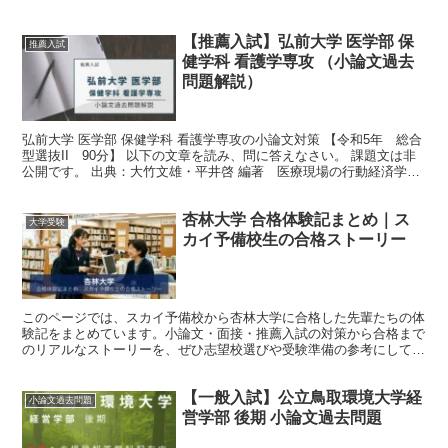
【推薦入試】弘前大学 医学部 保
推薦入試
健学科 看護学専攻 （小論文過去
問題解説）
弘前大学 医学部 保健学科 看護学専攻の小論文対策 【令和5年 総合
型選抜II 90分】 以下の文章を読み、問に答えなさい。 課題文は非
公開です。 出典：大竹文雄・平井啓 編著 医療現場の行動経済学、
東洋経済新聞社より抜粋、一部改変 問 看...
杏林大学 合格体験記まとめ｜ス
大学受験
カイ予備校生の合格ストーリー
このページでは、スカイ予備校から杏林大学に合格した先輩たちの体
験記をまとめています。小論文・面接・推薦入試の対策から合格まで
のリアルなストーリーを、ぜひ志望校選びや受験準備の参考にしてく
ださい。 スカイ予備校は小論文指導歴27年・累計指導生...
【一般入試】公立鳥取環境大学経
小論文過去問題
営学部 後期 小論文過去問題