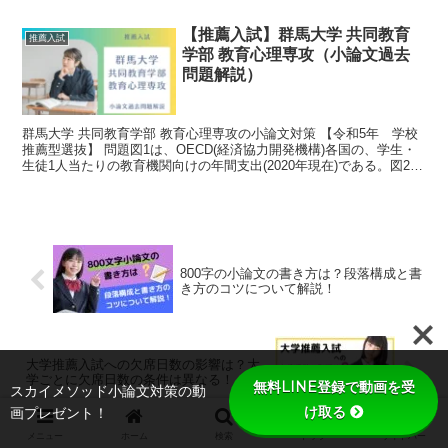
記録し、定期的に振り返ることで、自分の進捗状況を可視...
【推薦入試】群馬大学 共同教育
推薦入試
学部 教育心理専攻（小論文過去
問題解説）
群馬大学 共同教育学部 教育心理専攻の小論文対策 【令和5年 学校
推薦型選抜】 問題図1は、OECD(経済協力開発機構)各国の、学生・
生徒1人当たりの教育機関向けの年間支出(2020年現在)である。図2
は、同じく2020年現在のOECD各国...
800字の小論文の書き方は？段落構成と書
き方のコツについて解説！
大学推薦入試への欠席日数の影響は？大
学ごとに欠席日数の条件は異なる！
無料LINE登録で動画を受
スカイメソッド小論文対策の動
け取る
画プレゼント！
メニュー
ホーム
検索
トップ
サイドバー