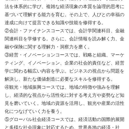
法を体系的に学び、複雑な経済現象の本質を論理的思考に
基づいて理解する能力を育む。その上で、人びとの幸福の
達成に向けて提言できる知識や技能を修得する。
②会計・ファイナンスコースでは、会計学関連科目、金融
関連科目を学修する。さらに、会計情報を読み解く力、金
融や保険に関する理解力・洞察力を磨く。
③経営・イノベーションコースでは、戦略と組織、マーケ
ティング、イノベーション、企業の社会的責任など、経営
学に関わる幅広い内容を学ぶ。ビジネスの視点から問題を
解決し、新たな価値創造に必要なスキルを修得する。
④観光・地域振興コースでは、地域の特徴や強みを理解
し、経済的な視点から活性化に対する考え方や姿勢など知
見を磨いていく。地域の資源を活用し、観光や産業の活性
化につなげていく力を養う。
⑤グローバル社会経済コースでは、経済活動の国際的展開
と多様な社会現象に対応するため、世界各地の経済・社