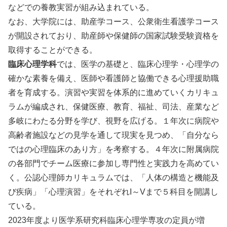
などでの養教実習が組み込まれている。
なお、大学院には、助産学コース、公衆衛生看護学コース
が開設されており、助産師や保健師の国家試験受験資格を
取得することができる。
臨床心理学科
では、医学の基礎と、臨床心理学・心理学の
確かな素養を備え、医師や看護師と協働できる心理援助職
者を育成する。演習や実習を体系的に進めていくカリキュ
ラムが編成され、保健医療、教育、福祉、司法、産業など
多岐にわたる分野を学び、視野を広げる。１年次に病院や
高齢者施設などの見学を通して現実を見つめ、「自分なら
ではの心理臨床のあり方」を考察する。４年次に附属病院
の各部門でチーム医療に参加し専門性と実践力を高めてい
く。公認心理師カリキュラムでは、「人体の構造と機能及
び疾病」「心理演習」をそれぞれI～Vまで５科目を開講し
ている。
2023年度より医学系研究科臨床心理学専攻の定員が増