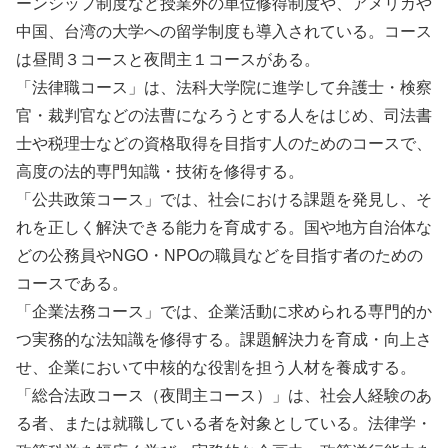
ーンシップ制度など授業外の単位修得制度や、アメリカや
中国、台湾の大学への留学制度も導入されている。コース
は昼間３コースと夜間主１コースがある。
「法律職コース」は、法科大学院に進学して弁護士・検察
官・裁判官などの法曹になろうとする人をはじめ、司法書
士や税理士などの資格取得を目指す人のためのコースで、
高度の法的専門知識・技術を修得する。
「公共政策コース」では、社会における課題を発見し、そ
れを正しく解決できる能力を育成する。国や地方自治体な
どの公務員やNGO・NPOの職員などを目指す者のための
コースである。
「企業法務コース」では、企業活動に求められる専門的か
つ実務的な法知識を修得する。課題解決力を育成・向上さ
せ、企業において中核的な役割を担う人材を養成する。
「総合法政コース（夜間主コース）」は、社会人経験のあ
る者、または就職している者を対象としている。法律学・