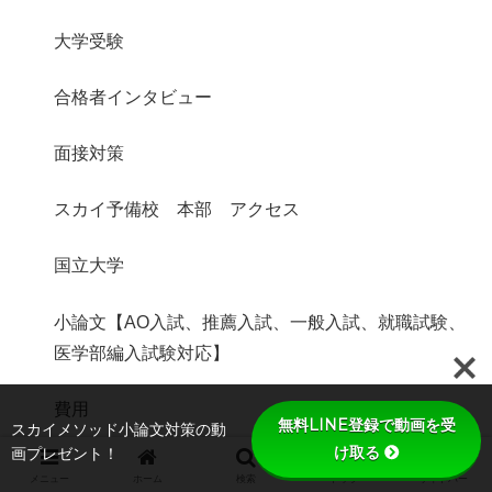
大学受験
合格者インタビュー
面接対策
スカイ予備校 本部 アクセス
国立大学
小論文【AO入試、推薦入試、一般入試、就職試験、
医学部編入試験対応】
費用
無料LINE登録で動画を受
スカイメソッド小論文対策の動
け取る
画プレゼント！
メニュー
ホーム
検索
トップ
サイドバー
小論文過去問題
推薦入試
推薦入試
公立大学