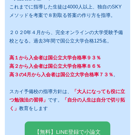
これまでに指導した生徒は4000人以上、独自のSKY
メソッドを考案で８割取る答案の作り方を指導。
２０２0年４月から、完全オンラインの大学受験予備
校となる。過去3年間で国公立大学合格125名。
高１から入会者は国公立大学合格率９３％
高２から入会者は国公立大学合格率８６％
高３の4月から入会者は国公立大学合格率７３％
。
スカイ予備校の指導方針は、
「大人になっても役に立
つ勉強法の習得」
です。
「自分の人生は自分で切り拓
く」
教育をします
【無料】LINE登録で小論文