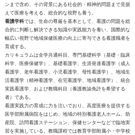
ンまで含め、その背景にある社会的・精神的問題まで見据
えて医療を考える、総合的な視野も養う。
看護学科
では、生命の尊厳を基本として、看護の問題を総
合的に判断し解決できる知識や実践能力を養い、国際的な
幅広い視野で地域保健医療の向上に寄与できる看護職者を
育成する。
カリキュラムは全学共通科目、専門基礎科学（基礎・臨床
科学、医療保健学）、基礎看護学、生涯発達看護学（成人
看護学、老年看護学、小児看護学、母性看護学）、地域生
活看護学（精神看護学、在宅看護学、地域看護学）、統合
実践看護学、および教職科目（養護教諭免許を希望する
者）である。
看護実践力の育成に力を注いでおり、高度医療を提供する
医学部附属病院をはじめ、地域の特別養護老人ホーム、助
産院、訪問看護ステーション、保健センターなどで臨地実
習を実施している。教職課程では教育学部附属小・中学校