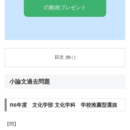
の
動画プレゼ
ン
ト
目次
小論文過去問題
R6年度 文化学部 文化学科 学校推薦型選抜
【問】