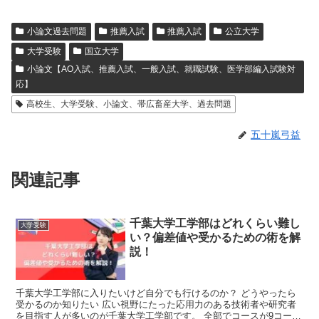
小論文過去問題
推薦入試
推薦入試
公立大学
大学受験
国立大学
小論文【AO入試、推薦入試、一般入試、就職試験、医学部編入試験対
応】
高校生、大学受験、小論文、帯広畜産大学、過去問題
五十嵐弓益
関連記事
千葉大学工学部はどれくらい難し
大学受験
い？偏差値や受かるための術を解
説！
千葉大学工学部に入りたいけど自分でも行けるのか？ どうやったら
受かるのか知りたい 広い視野にたった応用力のある技術者や研究者
を目指す人が多いのが千葉大学工学部です。 全部でコースが9コース