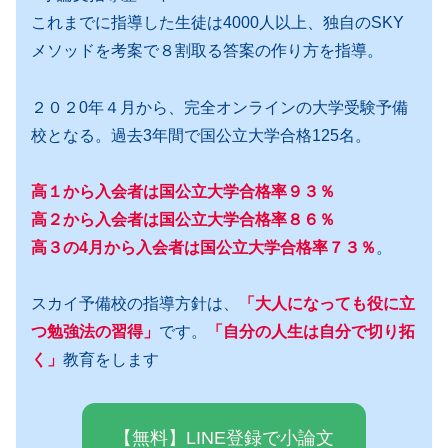
これまでに指導した生徒は4000人以上、独自のSKY
メソッドを考案で８割取る答案の作り方を指導。
２０２0年４月から、完全オンラインの大学受験予備
校となる。過去3年間で国公立大学合格125名。
高１から入会者は国公立大学合格率９３％
高２から入会者は国公立大学合格率８６％
高３の4月から入会者は国公立大学合格率７３％
。
スカイ予備校の指導方針は、
「大人になっても役に立
つ勉強法の習得」
です。
「自分の人生は自分で切り拓
く」
教育をします
【無料】LINE登録で小論文