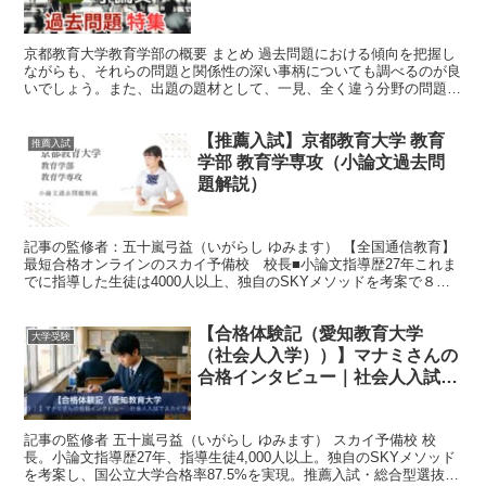
京都教育大学教育学部の概要 まとめ 過去問題における傾向を把握し
ながらも、それらの問題と関係性の深い事柄についても調べるのが良
いでしょう。また、出題の題材として、一見、全く違う分野の問題だ
と思えるような題材が取り上げられることにも気づいたの...
【推薦入試】京都教育大学 教育
推薦入試
学部 教育学専攻（小論文過去問
題解説）
記事の監修者：五十嵐弓益（いがらし ゆみます） 【全国通信教育】
最短合格オンラインのスカイ予備校 校長■小論文指導歴27年これま
でに指導した生徒は4000人以上、独自のSKYメソッドを考案で８割
取る答案の作り方を指導。 ２０２０年４月から、...
【合格体験記（愛知教育大学
大学受験
（社会人入学））】マナミさんの
合格インタビュー｜社会人入試で
スカイ予備校から合格
記事の監修者 五十嵐弓益（いがらし ゆみます） スカイ予備校 校
長。小論文指導歴27年、指導生徒4,000人以上。独自のSKYメソッド
を考案し、国公立大学合格率87.5%を実現。推薦入試・総合型選抜の