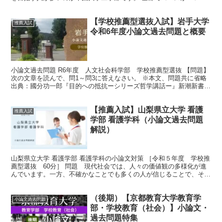
あり、様々な分野で活躍する人材になれます。 この記事...
【学校推薦型選抜入試】岩手大学
推薦入試
令和6年度小論文過去問題と概要
小論文過去問題 R6年度 人文社会科学部 学校推薦型選抜 【問題】
次の文章を読んで、問1～問3に答えなさい。 ※本文、問題共に省略
出典：國分功一郎『目的への抵抗ーシリーズ哲学講話ー』新潮新書
2023年 一部改変 問１ 問２ 問３ R6年...
【推薦入試】山梨県立大学 看護
推薦入試
学部 看護学科（小論文過去問題
解説）
山梨県立大学 看護学部 看護学科の小論文対策 ［令和５年度 学校推
薦型選抜 60分］ 問題 現代社会では、人々の価値観の多様化が進
んでいます。一方、不確かなことでも多くの人が信じることで、それ
がいわゆる「常識」とみなされるようになる場合もあ...
（後期）【京都教育大学教育学
小論文過去問題
部・学校教育（社会）】小論文・
過去問題特集