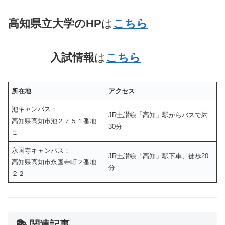
高知県立大学
のHP
は
こちら
入試情報
は
こちら
所在地
アクセス
池キャンパス：
JR土讃線「高知」駅からバスで約
高知県高知市池２７５１番地
30分
１
永国寺キャンパス：
JR土讃線「高知」駅下車、徒歩20
高知県高知市永国寺町２番地
分
２２
📚 関連記事